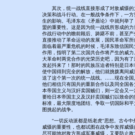
其次，统一战线直接形成了对敌威慑的力
决策和战斗行动。在一般战争条件下，一方
生的影响。毛泽东在《矛盾论》中就列举了
盟的重要性。这是因为统一战线所形成的力
作战行动中的瞻前顾后、踌躇不前，甚至产生
直接推动了革命运动的发展，国民革命军所向
面临着最严重危机的时候，毛泽东致信国民
作用，指明了第二次国共合作将产生的威力
大革命时两党合作的光荣历史吧，因为有了
发起抖来了！那时的民族压迫者特别是日本
使中国得到完全的解放，他们就挑拨离间威
送了这个第一次的统一战线。……现在全国
他们相信只有国共的重新合作以及同全国各
本帝国主义与汉奸卖国贼们，则一定会又一
要给日本帝国主义及汉奸卖国贼们以致命的
标准，最大限度地团结、争取一切国际和平
图挑起的战争。
"一切反动派都是纸老虎"思想。古今中
威慑的重要性，也都试图在战争中发挥威慑
尽可能地对敌方形成军事威慑，又要防止敌