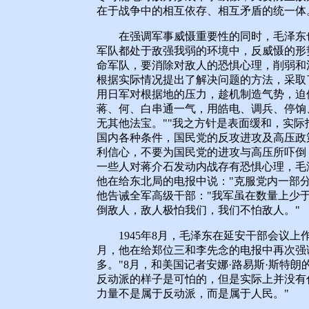
在于战争中的相互依存、相互矛盾的统一体
在强调军事威慑重要性的同时，毛泽东也
军队都处于敌强我弱的环境中，反威慑的形
命军队，要消除对敌人的恐惧心理，削弱和
根据实际情况提出了解决问题的方法，采取
用日军对根据地的压力，趁机制造气势，迫
蒋、何、白串通一气，用皓电、调兵、停饷
无其他法宝。""我之方针是表面缓和，实际
国内各种条件，国民党的反攻进攻及高压政
利信心，不要为国民党的进攻与高压所吓倒
一些人对蒋介石发动内战存有恐惧心理，毛
他在给东北局的电报中说："克服党内一部
他告诫全军高级干部："我军虽在数量上少
倒敌人，敌人极怕我们，我们不怕敌人。"
1945年8月，毛泽东在延安干部会议上作报
月，他在给郑位三和李先念的电报中再次强
多。"8月，和美国记者安娜·路易斯·斯特
反动派的样子是可怕的，但是实际上并没有
力量不是属于反动派，而是属于人民。"