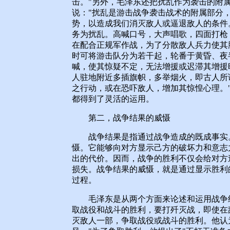
击。"另外，毛泽东还把扰乱作为袭击的附
说："扰乱是游击战争袭击战术的附属部分
势，以造成我们消灭敌人或逼退敌人的条件
务为扰乱。高喊口号，大声唱歌，四面打枪
在配合正规军作战，为了分散敌人兵力使其
时可将游击队分为若干起，轮番于黄昏、夜
喊，使其惊疑不定，无法增援或迟滞其增援
人驻地附近多插旗帜，多举烟火，即古人所
之行动，或在恐吓敌人，增加其惊惶心理。"
都得到了灵活的运用。
第二，战争结果的威慑
战争结果是指通过战争造成的既成事实。
慑。它能够向对方显示己方的破坏力和意志
出的代价。因而，战争的胜利不仅会给对方
损失。战争结果的威慑，就是通过显示胜利
过程。
毛泽东是从两个方面来论述和运用战争结
取战役和战斗的胜利，要打歼灭战，即使在
灭敌人一部，争取战役或战斗的胜利。他认