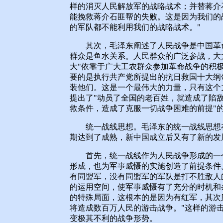
样的消灭人民解放军的战略战术；并替蒋介
能挽救蒋介石匪帮的失败。这是因为我们的
的军队都不能利用我们的战略战术。"
其次，毛泽东阐述了人民战争是中国革命
群众是鱼水关系。人民群众的广泛参战，大
大"依靠于广大工农群众参加革命战争的积极
要的是执行共产党所提出的抗日救国十大纲
装他们。这是一个最伟大的力量，只有这个
提出了"动员了全国的老百姓，就造成了陷
救条件，造成了克服一切战争困难的前提"
统一战线思想。毛泽东的统一战线思想在
期达到了成熟，新中国成立后又有了新的发
首先，统一战线作为人民战争形成的一个
形成，也为军事威慑的实施创造了前提条件
有同盟军，没有同盟军的军队是打不胜敌人
的运用空间，使军事威慑有了充分的时机和
的特殊局面，这根本的是因为有红军，其次
将造成数百万人民的游击战争。"这样的游
变极其不利的战争形势。