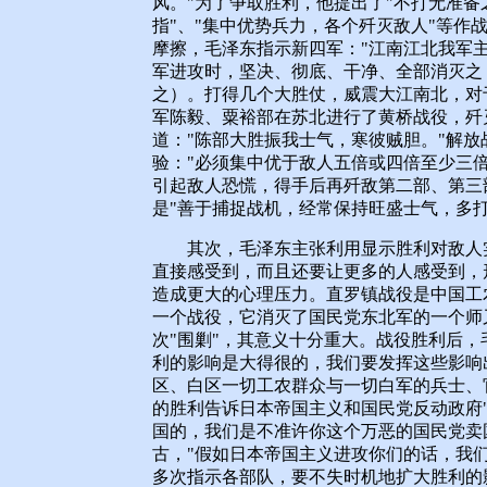
风。"为了争取胜利，他提出了"不打无准备
指"、"集中优势兵力，各个歼灭敌人"等作
摩擦，毛泽东指示新四军："江南江北我军
军进攻时，坚决、彻底、干净、全部消灭之
之）。打得几个大胜仗，威震大江南北，对
军陈毅、粟裕部在苏北进行了黄桥战役，歼
道："陈部大胜振我士气，寒彼贼胆。"解
验："必须集中优于敌人五倍或四倍至少三
引起敌人恐慌，得手后再歼敌第二部、第三
是"善于捕捉战机，经常保持旺盛士气，多
其次，毛泽东主张利用显示胜利对敌人实
直接感受到，而且还要让更多的人感受到，
造成更大的心理压力。直罗镇战役是中国工
一个战役，它消灭了国民党东北军的一个师
次"围剿"，其意义十分重大。战役胜利后，
利的影响是大得很的，我们要发挥这些影响
区、白区一切工农群众与一切白军的兵士、
的胜利告诉日本帝国主义和国民党反动政府
国的，我们是不准许你这个万恶的国民党卖
古，"假如日本帝国主义进攻你们的话，我
多次指示各部队，要不失时机地扩大胜利的