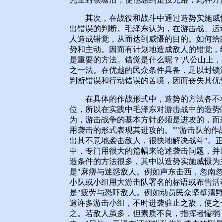
其次，在战役和战斗中通过造势实施威慑
出错误的判断。毛泽东认为，在游击战、运
人造成错觉，从而达到威慑的目的。如何给
势和主动。因而有计划地造成敌人的错觉，
是重要的方法。错觉是什么呢？'八公山上，
之一法。在优越的民众条件具备，足以封锁
判断错误和行动错误的苦境，因而丧失其优势
在具体的作战形式中，造势的方法各不相
位，所以在实践中毛泽东对游击战中的造势
为，游击战争的基本方针必须是进攻的，而
用袭击的形式表现其进攻的。""游击队的
出其不意地袭击敌人，很快地解决战斗"。正
中，专门用很大的篇幅来论述袭击问题，并
造条件的方法很多，其中以造势实施威慑为
是"麻痹与迷惑敌人。例如声东击西，忽南
小队或小组用大游击队署名的标语或布告活
是"疲劳与恐吓敌人。例如动员民众坚壁清
遣许多游击小组，不时进袭驻止之敌，使之
之。若敌人虽多，但素质不良，指挥者懦弱