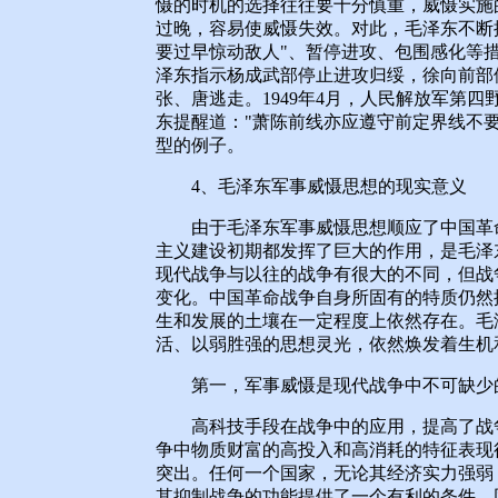
慑的时机的选择往往要十分慎重，威慑实施
过晚，容易使威慑失效。对此，毛泽东不断
要过早惊动敌人"、暂停进攻、包围感化等
泽东指示杨成武部停止进攻归绥，徐向前部
张、唐逃走。1949年4月，人民解放军第
东提醒道："萧陈前线亦应遵守前定界线不
型的例子。
4、毛泽东军事威慑思想的现实意义
由于毛泽东军事威慑思想顺应了中国革命
主义建设初期都发挥了巨大的作用，是毛泽
现代战争与以往的战争有很大的不同，但战
变化。中国革命战争自身所固有的特质仍然
生和发展的土壤在一定程度上依然存在。毛
活、以弱胜强的思想灵光，依然焕发着生机
第一，军事威慑是现代战争中不可缺少
高科技手段在战争中的应用，提高了战争
争中物质财富的高投入和高消耗的特征表现
突出。任何一个国家，无论其经济实力强弱
其抑制战争的功能提供了一个有利的条件。