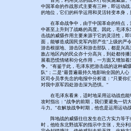
首先，利用灵活的战术行动实施威慑。毛
中国革命的作战形式主要有三种，即运动战
的地位，它们的科学运用和灵活转变本身，
在革命战争中，由于中国革命的特点，游
中甚至上升到了战略的高度。因此，毛泽东
击战的威慑作用主要来源于它的灵活性，即
面，能够造成国民党军内部产生"上级的严令
游击根据地、游击区和游击部队，都是兴高
敌占地区内的民众亦十分高兴，到处都传播
展着恐慌情绪和分化作用，一方面又增加着
争。"有鉴于此，毛泽东把游击战的这种威
队"；二是"最普遍最持久地影响全国的人心
区司令员李先念的电报中分析道："只要你
对我中原军四处游击深为恐惧。"
在毛泽东看来，适时地采用运动战也能够产
攻时指出："战争的前期，我们要避免一切
斗力。"在解放战争时期，他也是运用运动战
阵地战的威慑往往发生在己方实力等于或
时，他给东北野战军的指示中主张，充分利
完全封锁塘沽，使他感到走投无路，此种方