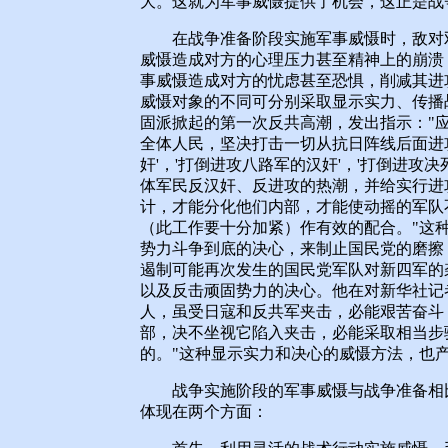
大。这就为军事威慑提供了机会，这正是战
在战争准备阶段实施军事威慑时，敌对双
威慑造成对方的心理压力甚至精神上的崩溃
事威慑造成对方的忧虑甚至恐惧，削减其进
威慑对象的不同可分别采取显示实力、传播战
固派掀起的第一次反共高潮，发出指示："应
全体人民，坚决打击一切从抗日阵线后面进
奸'，'打倒进攻八路军的汉奸'，'打倒进攻
体军民反汉奸、反进攻的热潮，并给实行进
计，才能分化他们内部，才能使动摇的军队
（此工作要十分加紧）作有效的配合。"这
势力斗争到底的决心，来制止国民党的磨擦，
遏制可能再次发生的国民党军队对新四军的
以及反击顽固势力的决心。他在对新华社记
人，虽受日寇和反共军夹击，必能艰苦奋斗
部，决不坐视它陷入夹击，必能采取相当步
的。"这种显示实力和决心的威慑方法，也
战争实施阶段的军事威慑与战争准备相比
体现在两个方面：