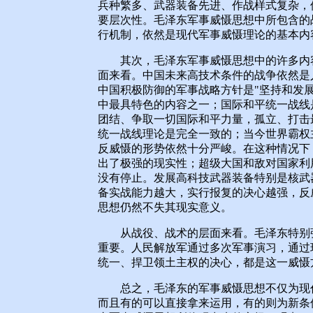
兵种繁多、武器装备先进、作战样式复杂，
要层次性。毛泽东军事威慑思想中所包含的
行机制，依然是现代军事威慑理论的基本内
其次，毛泽东军事威慑思想中的许多内容
面来看。中国未来高技术条件的战争依然是人
中国积极防御的军事战略方针是"坚持和发
中最具特色的内容之一；国际和平统一战线
团结、争取一切国际和平力量，孤立、打击
统一战线理论是完全一致的；当今世界霸权
反威慑的形势依然十分严峻。在这种情况下
出了极强的现实性；超级大国和敌对国家利
没有停止。发展高科技武器装备特别是核武
备实战能力越大，实行报复的决心越强，反
思想仍然不失其现实意义。
从战役、战术的层面来看。毛泽东特别强
重要。人民解放军通过多次军事演习，通过
统一、捍卫领土主权的决心，都是这一威慑
总之，毛泽东的军事威慑思想不仅为现代
而且有的可以直接拿来运用，有的则为新条