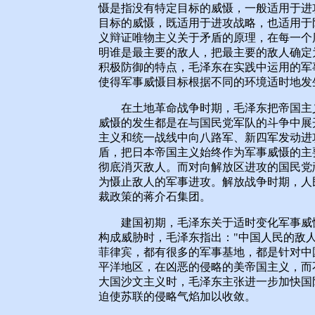
慑是指没有特定目标的威慑，一般适用于进
目标的威慑，既适用于进攻战略，也适用于
义辩证唯物主义关于矛盾的原理，在每一个
明谁是最主要的敌人，把最主要的敌人确定
积极防御的特点，毛泽东在实践中运用的军
使得军事威慑目标根据不同的环境适时地发
在土地革命战争时期，毛泽东把帝国主义
威慑的发生都是在与国民党军队的斗争中展
主义和统一战线中向八路军、新四军发动进
盾，把日本帝国主义始终作为军事威慑的主
彻底消灭敌人。而对向解放区进攻的国民党
为慑止敌人的军事进攻。解放战争时期，人
裁政策的蒋介石集团。
建国初期，毛泽东关于适时变化军事威慑
构成威胁时，毛泽东指出："中国人民的敌
菲律宾，都有很多的军事基地，都是针对中
平洋地区，在凶恶的侵略的美帝国主义，而
大国沙文主义时，毛泽东主张进一步加快国
迫使苏联的侵略气焰加以收敛。