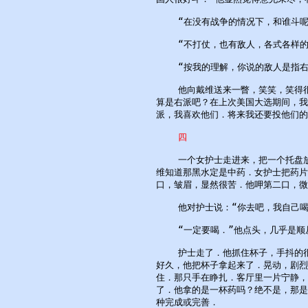
    “在没有战争的情况下，和谁斗呢？
    “不打仗，也有敌人，各式各样的
    “按我的理解，你说的敌人是指右
    他向戴维送来一瞥，笑笑，笑得
算是右派吧？在上次美国大选期间，我
派，我喜欢他们．将来我还要投他们的票
  四
    一个女护士走进来，把一个托盘
维知道那黑水定是中药．女护士把药片
口，皱眉，显然很苦．他呷第二口，微
    他对护士说：“你去吧，我自己喝．
    “一定要喝．”他点头，几乎是顺
    护士走了．他抓住杯子，手抖的
好久，他把杯子拿起来了．晃动，剧烈
住．那只手在睁扎．客厅里一片宁静，
了．他拿的是一杯药吗？绝不是，那是
种完成或完善．
