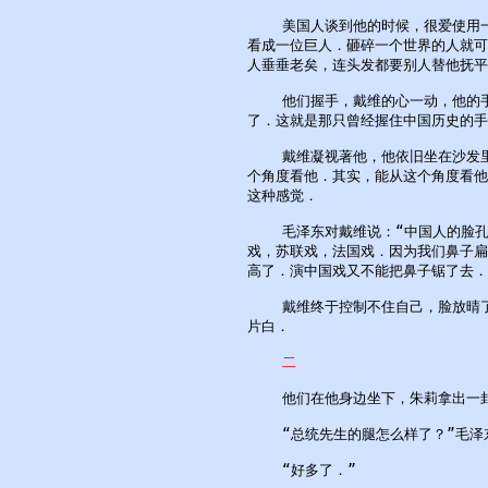
    美国人谈到他的时候，很爱使用
看成一位巨人．砸碎一个世界的人就可
人垂垂老矣，连头发都要别人替他抚平
    他们握手，戴维的心一动，他的
了．这就是那只曾经握住中国历史的手
    戴维凝视著他，他依旧坐在沙发
个角度看他．其实，能从这个角度看他
这种感觉．

    毛泽东对戴维说：“中国人的脸
戏，苏联戏，法国戏．因为我们鼻子扁
高了．演中国戏又不能把鼻子锯了去．”
    戴维终于控制不住自己，脸放晴
片白．

二
    他们在他身边坐下，朱莉拿出一
    “总统先生的腿怎么样了？”毛泽
    “好多了．”
