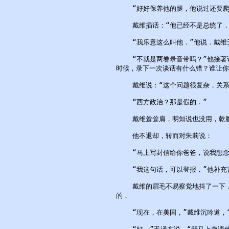
    “好好保养他的腿，他说过还要
    戴维插话：“他已经不是总统了．”
    “我乐意这么叫他．”他说．戴维
    “不就是两卷录音带吗？”他接
时候，录下一次谈话有什么错？谁让你
    戴维说：“这个问题很复杂，关系
    “西方政治？那是假的．”

    戴维耸耸肩，明知说也没用，乾脆
    他不退却，转而对朱莉说：

    “马上写封信给你爸爸，说我想念
    “我这句话，可以登报．”他补充说
    戴维的眉毛不易察觉地抖了一下
的．

    “现在，在美国，”戴维沉吟道