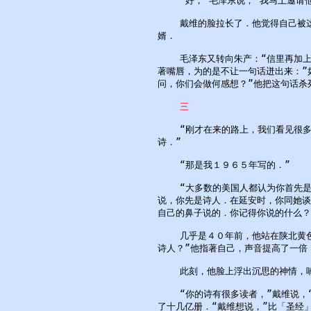
    “好，”毛泽东说，“我马上邀请
    戴维的脸拉长了．他觉得自己被
婿．

    毛泽东又转向朱产：“信里再加
著嘴唇，为的是不让一句话迸出来：”
问，你们会做何感想？”他把这句话杀
三
    “刚才在来的路上，我们看见很
诗．”

    “那是我１９６５年写的．”

    “大多数的美国人都认为你首先
说，你先是诗人．在延安时，你同她谈
自己的鼻子说的．你记得你说的什么？”
    几乎是４０年前，他站在陕北黄
诗人？”他指著自己，声音提高了一倍：
    此刻，他脸上浮出沉思的神情，
    “你的诗有很多读者，”戴维说
了十几亿册．“戴维想说，”比「圣经」