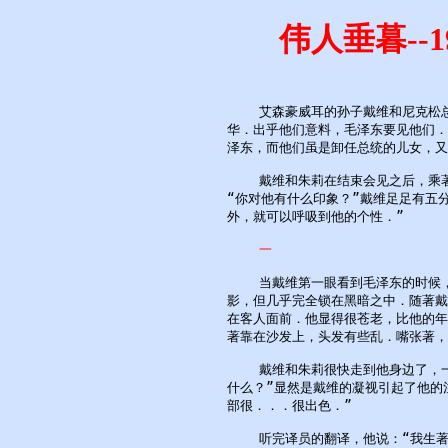
伟人垂暮--
    艾森豪威耳的孙子戴维和尼克松
华．出乎他们意料，毛泽东要见他们．
泽东，而他们虽是卸任总统的儿女，又
    戴维和朱莉在结束会见之后，乘
“你对他有什么印象？”戴维足足有五
外，就可以呼吸到他的个性．”

一
    当戴维第一眼看到毛泽东的时候
影，但几乎完全锁在黑暗之中．随著戴
在客人面前．他显得很苍老，比他的年
著靠在沙发上，头发有些乱．嘴张著，
    戴维和朱莉很快走到他身边了，
什么？”显然是戴维的凝视引起了他的注
部很．．．很出色．”

    听完译员的翻译，他说：“我生著