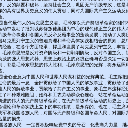
修、反的颠覆和破坏，坚持社会主义，巩固无产阶级专政，这是
作的具有世界历史意义的伟大贡献，同时为国际共产主义运动反
验。
代最伟大的马克思主义者。毛泽东以无产阶级革命家的雄伟
运动中发动了批判以苏修叛徒集团为中心的现代修正主义的伟大
阶级革命事业和各国人民反帝反霸事业的蓬勃发展，推动了人类
据马克思列宁主义的普遍真理和革命具体实践相结合的原则，总
的经验，在各个方面继承、捍卫和发展了马克思列宁主义，丰富
。毛泽东思想是反对资产阶级和一切剥削阶级，反对帝国主义、
动派的强大思想武器。思想上政治上的路线正确与否是决定一切
利，都是毛泽东思想的伟大胜利。毛泽东思想的光辉，将永远照
路。
心全意为中国人民和世界人民谋利益的光辉典范。毛主席把
生命的最后一息，全部贡献给了中国人民的解放事业，贡献给了
迫人民的解放事业，贡献给了共产主义的事业。象毛主席这样经
胜了种种艰难险阻，始终和工农劳动群众心连心，站在革命运动
前进的伟大的无产阶级革命家，在无产阶级革命运动的历史上，
命理论和革命实践上立下的丰功伟绩，是永存的。现在，毛主席
我军和我国各族人民，对国际无产阶级和各国革命人民，对国际
估量的损失。
族人民，一定要积极响应党中央的号召，化悲痛为力量，继