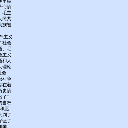
和革命
革命阶
。毛主
人民共
民族被
产主义
了社会
盾。毛
会主义
盾和人
大理论
社会
级斗争
存在着
历史阶
了“
的当权
和愿
批判了
保证了
和国，