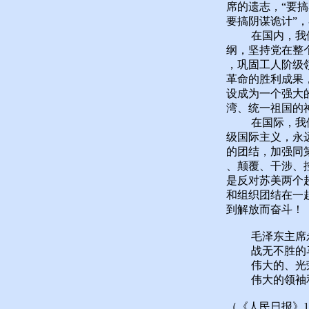
席的遗志，“要
要搞阴谋诡计”
在国内，我们一
纲，坚持党在整
，巩固工人阶级
革命的胜利成果
设成为一个强大
湾、统一祖国的
在国际，我们一
级国际主义，永
的团结，加强同
、颠覆、干涉、
是反对苏美两个
和组织团结在一
到解放而奋斗！
毛泽东主席永
战无不胜的马
伟大的、光荣
伟大的领袖和
（《人民日报》19