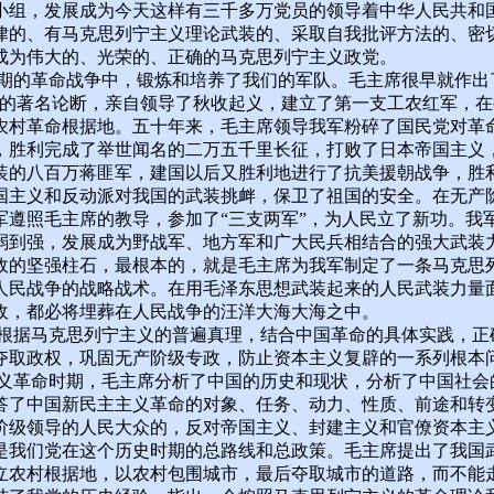
小组，发展成为今天这样有三千多万党员的领导着中华人民共和
律的、有马克思列宁主义理论武装的、采取自我批评方法的、密
成为伟大的、光荣的、正确的马克思列宁主义政党。
革命战争中，锻炼和培养了我们的军队。毛主席很早就作出
”的著名论断，亲自领导了秋收起义，建立了第一支工农红军，在
农村革命根据地。五十年来，毛主席领导我军粉碎了国民党对革
，胜利完成了举世闻名的二万五千里长征，打败了日本帝国主义
装的八百万蒋匪军，建国以后又胜利地进行了抗美援朝战争，胜
国主义和反动派对我国的武装挑衅，保卫了祖国的安全。在无产
军遵照毛主席的教导，参加了“三支两军”，为人民立了新功。我
弱到强，发展成为野战军、地方军和广大民兵相结合的强大武装
政的坚强柱石，最根本的，就是毛主席为我军制定了一条马克思
人民战争的战略战术。在用毛泽东思想武装起来的人民武装力量
敌，都必将埋葬在人民战争的汪洋大海大海之中。
马克思列宁主义的普遍真理，结合中国革命的具体实践，正
夺取政权，巩固无产阶级专政，防止资本主义复辟的一系列根本
命时期，毛主席分析了中国的历史和现状，分析了中国社会
答了中国新民主主义革命的对象、任务、动力、性质、前途和转
阶级领导的人民大众的，反对帝国主义、封建主义和官僚资本主
是我们党在这个历史时期的总路线和总政策。毛主席提出了我国
立农村根据地，以农村包围城市，最后夺取城市的道路，而不能