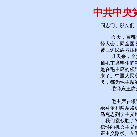
中共中央
同志们、朋友们
今天，首都党政
悼大会，同全国
被压迫民族被压
几天来，全党全
袖毛主席毕生的
是在毛主席的领
来了。中国人民
类，都为毛主席
毛泽东主席是中
。
毛主席在领导我
级斗争和两条路
马克思列宁主义
，我们党战胜了
德怀的机会主义
正主义路线。在