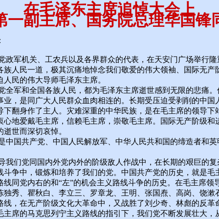
在毛泽东主席追悼大会上
第一副主席、国务院总理华国锋
：
军机关、工农兵以及各界群众的代表，在天安门广场举行隆
各族人民一道，极其沉痛地悼念我们敬爱的伟大领袖、国际无产
迫人民的伟大导师毛泽东主席。
军和全国各族人民，都为毛泽东主席逝世感到无限的悲痛。
事业，是同广大人民群众血肉相连的。长期受压迫受剥削的中国
导下翻身作了主人。灾难深重的中华民族，是在毛主席的领导下
衷心地爱戴毛主席，信赖毛主席，崇敬毛主席。国际无产阶级和
的逝世而深切哀悼。
国共产党、中国人民解放军、中华人民共和国的缔造者和英
们党同国内外党内外的阶级敌人作战中，在长期的艰巨的复
线斗争中，锻炼和培养了我们的党。中国共产党的历史，就是毛
路线同党内右的和“左”的机会主义路线斗争的历史。在毛主席领
陈独秀、瞿秋白、李立三、罗章龙、王明、张国焘、高岗、饶漱
路线，在无产阶级文化大革命中，又战胜了刘少奇、林彪的反革
毛主席的马克思列宁主义路线的指引下，我们党不断发展壮大，