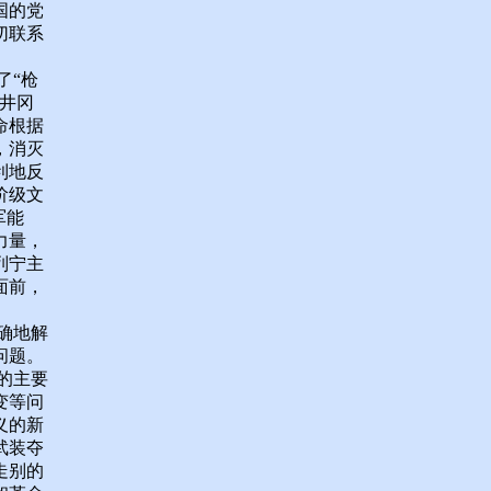
国的党
切联系
了“枪
井冈
命根据
，消灭
利地反
阶级文
军能
力量，
列宁主
面前，
确地解
问题。
的主要
变等问
义的新
武装夺
走别的