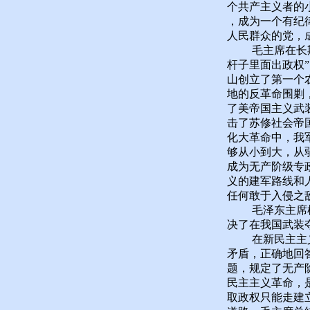
个共产主义者的
，成为一个有纪
人民群众的党，
毛主席在长期的
杆子里面出政权
山创立了第一个
地的反革命围剿
了美帝国主义武
击了苏修社会帝
化大革命中，我
够从小到大，从
成为无产阶级专
义的建军路线和
任何敢于入侵之
毛泽东主席根据
决了在我国武装
在新民主主义革
矛盾，正确地回
题，规定了无产
民主主义革命，
取政权只能走建