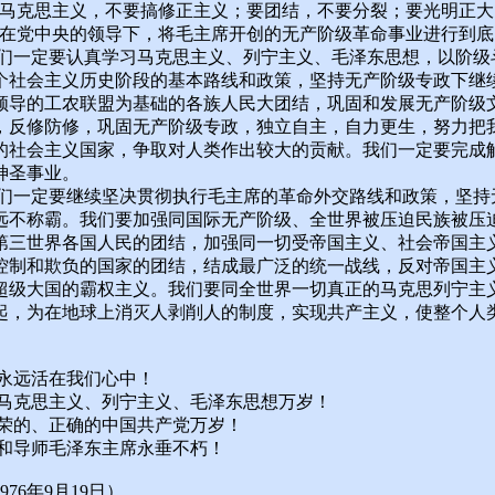
搞马克思主义，不要搞修正主义；要团结，不要分裂；要光明正大
，在党中央的领导下，将毛主席开创的无产阶级革命事业进行到底
定要认真学习马克思主义、列宁主义、毛泽东思想，以阶级
个社会主义历史阶段的基本路线和政策，坚持无产阶级专政下继
领导的工农联盟为基础的各族人民大团结，巩固和发展无产阶级
，反修防修，巩固无产阶级专政，独立自主，自力更生，努力把
的社会主义国家，争取对人类作出较大的贡献。我们一定要完成
神圣事业。
定要继续坚决贯彻执行毛主席的革命外交路线和政策，坚持
远不称霸。我们要加强同国际无产阶级、全世界被压迫民族被压
第三世界各国人民的团结，加强同一切受帝国主义、社会帝国主
控制和欺负的国家的团结，结成最广泛的统一战线，反对帝国主
超级大国的霸权主义。我们要同全世界一切真正的马克思列宁主
起，为在地球上消灭人剥削人的制度，实现共产主义，使整个人
远活在我们心中！
克思主义、列宁主义、毛泽东思想万岁！
的、正确的中国共产党万岁！
导师毛泽东主席永垂不朽！
76年9月19日）