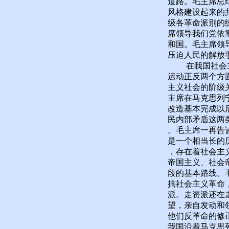
道路。毛主席总
风格建设起来的
级各革命派别的
席领导我们党依
和国。毛主席领
压迫人民的解放
在我国社会主义
运动正反两个方
主义社会的阶级
主席在马克思列
改造基本完成以
民内部矛盾这两
。毛主席一再告
是一个相当长的
，存在着社会主
帝国主义、社会
段的基本路线。
搞社会主义革命
派。走资派还在
望，亲自发动和
他们反革命的修
我国沿着马克思