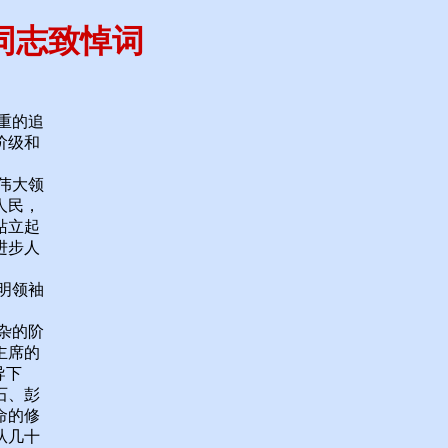
同志致悼词
重的追
阶级和
伟大领
人民，
站立起
进步人
明领袖
杂的阶
主席的
导下
石、彭
命的修
从几十