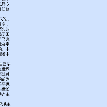
毛泽东
修防修
气魄，
斗争，
历史的
结了国
了马克
社会帝
的。中
耀着中
自己毕
全世界
历过种
的前列
是罕见
与世长
共产主
承毛主