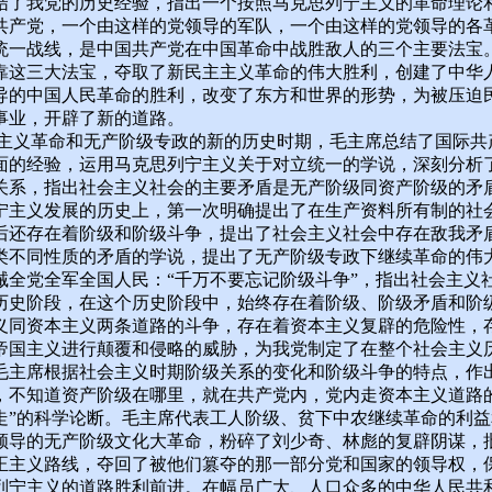
结了我党的历史经验，指出一个按照马克思列宁主义的革命理论
共产党，一个由这样的党领导的军队，一个由这样的党领导的各
统一战线，是中国共产党在中国革命中战胜敌人的三个主要法宝
靠这三大法宝，夺取了新民主主义革命的伟大胜利，创建了中华
导的中国人民革命的胜利，改变了东方和世界的形势，为被压迫
事业，开辟了新的道路。
革命和无产阶级专政的新的历史时期，毛主席总结了国际共
面的经验，运用马克思列宁主义关于对立统一的学说，深刻分析
关系，指出社会主义社会的主要矛盾是无产阶级同资产阶级的矛
宁主义发展的历史上，第一次明确提出了在生产资料所有制的社
后还存在着阶级和阶级斗争，提出了社会主义社会中存在敌我矛
类不同性质的矛盾的学说，提出了无产阶级专政下继续革命的伟
诫全党全军全国人民：“千万不要忘记阶级斗争”，指出社会主义
历史阶段，在这个历史阶段中，始终存在着阶级、阶级矛盾和阶
义同资本主义两条道路的斗争，存在着资本主义复辟的危险性，
帝国主义进行颠覆和侵略的威胁，为我党制定了在整个社会主义
毛主席根据社会主义时期阶级关系的变化和阶级斗争的特点，作出
，不知道资产阶级在哪里，就在共产党内，党内走资本主义道路
走”的科学论断。毛主席代表工人阶级、贫下中农继续革命的利益
领导的无产阶级文化大革命，粉碎了刘少奇、林彪的复辟阴谋，
正主义路线，夺回了被他们篡夺的那一部分党和国家的领导权，
列宁主义的道路胜利前进。在幅员广大、人口众多的中华人民共