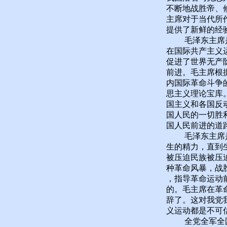
不断地战胜帝、
主席对于当代所
提供了新鲜的经
毛泽东主席是当
在国际共产主义
促进了世界无产
前进。毛主席根
内国际革命斗争
思主义理论宝库
国主义和各国反
国人民的一切胜
国人民前进的道
毛泽东主席是全
生的精力，直到
被压迫民族被压
种革命风暴，战
，指导革命运动
的。毛主席在革
辞了。这对我党
义运动都是不可
全党全军全国各