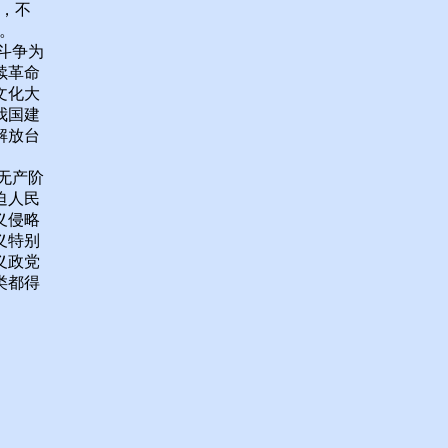
，不
。
斗争为
续革命
文化大
我国建
解放台
无产阶
迫人民
义侵略
义特别
义政党
类都得