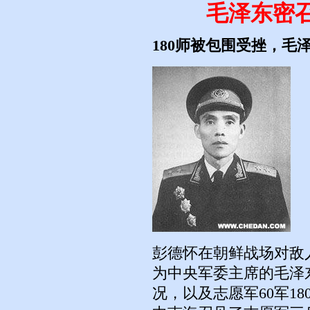
毛泽东密
180师被包围受挫，毛
彭德怀在朝鲜战场对敌
为中央军委主席的毛泽
况，以及志愿军60军1