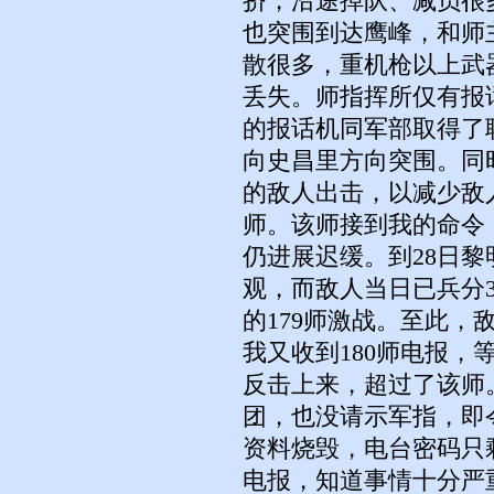
挤，沿途掉队、减员很
也突围到达鹰峰，和师
散很多，重机枪以上武
丢失。师指挥所仅有报话
的报话机同军部取得了
向史昌里方向突围。同
的敌人出击，以减少敌人
师。该师接到我的命令
仍进展迟缓。到28日
观，而敌人当日已兵分3
的179师激战。至此
我又收到180师电报
反击上来，超过了该师
团，也没请示军指，即
资料烧毁，电台密码只
电报，知道事情十分严