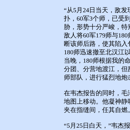
“从5月24日当天，敌发
扑，60军3个师，已受
胁，形势十分严峻，特
敌人将60军179师与1
断该师后路，使其陷入
180师迅速撤至北汉
当晚，180师根据我
分团、分营地渡江，但
师部队，进行猛烈地炮
在韦杰报告的同时，毛
地图上移动。他凝神静
夹在指缝间，任其自燃
“5月25日白天，”韦杰