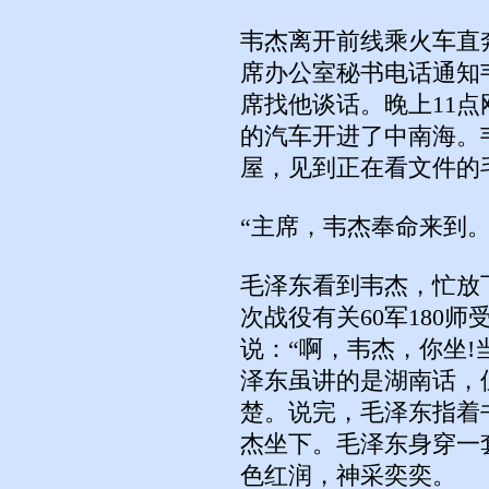
韦杰离开前线乘火车直
席办公室秘书电话通知
席找他谈话。晚上11
的汽车开进了中南海。
屋，见到正在看文件的
“主席，韦杰奉命来到。
毛泽东看到韦杰，忙放
次战役有关60军180
说：“啊，韦杰，你坐!
泽东虽讲的是湖南话，
楚。说完，毛泽东指着
杰坐下。毛泽东身穿一
色红润，神采奕奕。