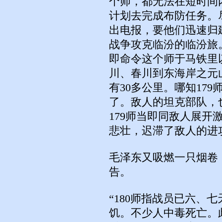
个师，都无法在短时间
计划去完成布防任务。
出电报，要他们迅速归
战争攻克临汾的临汾旅
即命令这个师于马铁里
川、春川到东海岸之元
有30多公里。哪知17
了。敌人的坦克部队，
179师当即同敌人展
悲壮，迟滞了敌人的进
毛泽东又吸燃一只烟卷
告。
“180师指战员已六、
饥。不少人中毒死亡。