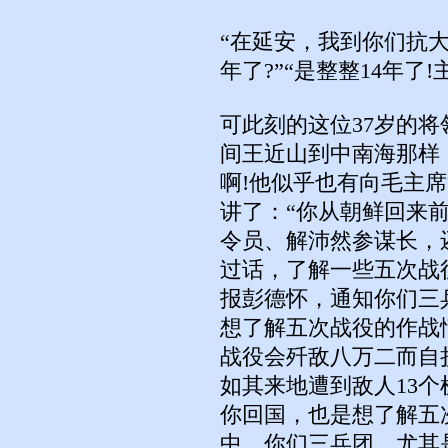
“在延安，我到你们抗大
年了?”“是整整14年了
可此刻的这位37岁的
间王近山到中南海那样
啊!他似乎也有向毛主
讲了：“你从朝鲜回来
令员、解沛然参谋长，
过话，了解一些五次战
报彭德怀，通知你们三
想了解五次战役的作战
战役会歼敌八万二而自
如其来地遭到敌人13个
你回国，也是想了解五
中，你们三兵团，尤其是