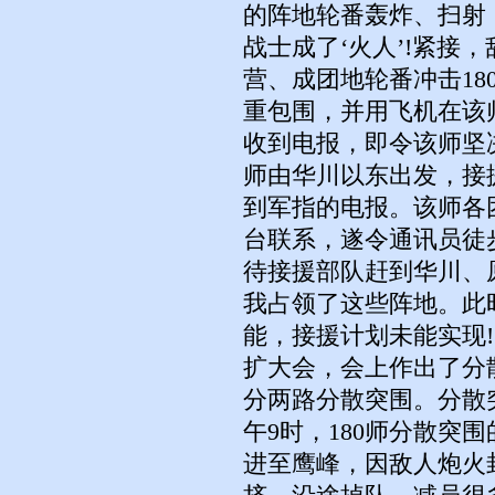
的阵地轮番轰炸、扫射
战士成了‘火人’!紧接
营、成团地轮番冲击18
重包围，并用飞机在该
收到电报，即令该师坚
师由华川以东出发，接援
到军指的电报。该师各
台联系，遂令通讯员徒
待接援部队赶到华川、
我占领了这些阵地。此
能，接援计划未能实现!
扩大会，会上作出了分
分两路分散突围。分散
午9时，180师分散突
进至鹰峰，因敌人炮火