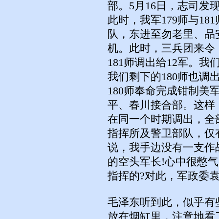
部。5月16日，志司
此时，我军179师与1
队，东进至勿老里、品
机。此时，三兵团来令，
181师调出给12军。
我们剩下的180师也
180师奉命完成钳制美
平、春川接合部。这样
在同一个时期调出，全
指挥所及警卫部队，仅有
说，我手边没有一支作
的空头军长!心中很憋
指挥的?对此，军政委袁
毛泽东听到此，似乎有
放在烟缸里，注意地看