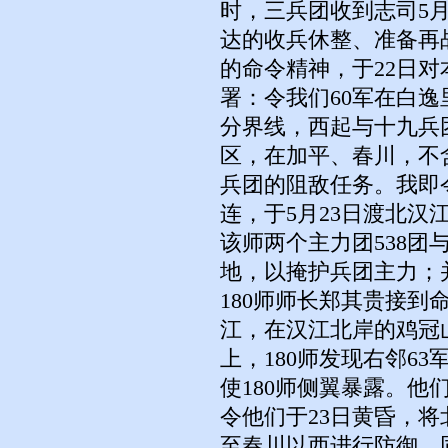
时，三兵团收到志司5
达的收兵休整、准备再
的命令精神，于22日
署：令我们60军在白
分界线，西起与十九兵
区，在加平、春川，不
兵团的阻敌任务。我即令
连，于5月23日渡北
该师两个主力团538团
地，以掩护兵团主力；
180师师长郑其贵接到
江，在汉江北岸的鸡冠
上，180师发现右邻6
使180师侧翼暴露。
令他们于23日黄昏，将
至春川以西进行防御。同