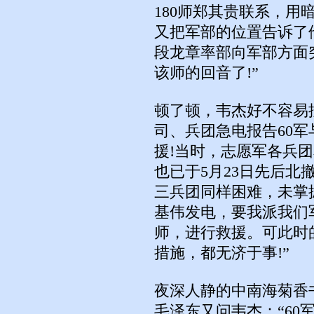
180师郑其贵联系，
又把军部的位置告诉了
段龙章率部向军部方面
该师的回音了!”
顿了顿，韦杰好不容易
司、兵团急电报告60军
援!当时，志愿军各兵团
也已于5月23日先后
三兵团同样困难，未掌
基伟发电，要我派我们军
师，进行救援。可此时
措施，都无济于事!”
夜深人静的中南海菊香
毛泽东又问韦杰：“60