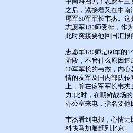
中南海召见了志愿军三
之后，紧接着又在中南
愿军60军军长韦杰。这是
志愿军180师受挫，
此时突接要他回国汇报
志愿军180师是60军的
阶段，不管什么原因造
60军军长的韦杰，内
情的友军及国内部队传言
上，算在该军军长韦杰
力!此时，在朝鲜战场
办公室来电，指名要他回
韦杰看到电报，心情无
料快马加鞭赶到北京。