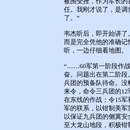
被围受挫，作为军长的
任。我刚才说了，是调
了。”
韦杰听后，即开始讲了
而是完全凭他的准确记
听，一边仔细看地图。
“……60军第一阶段作
奋。问题出在第二阶段
兵团的预备队待命。没
来令，命令三兵团的1
在东线的作战；令15军
军的联系，以钳制美军
以保证九兵团的侧冀安
至大龙山地段，积极钳