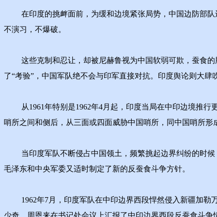
在印度的挑衅面前，为缓和边境紧张局势，中国边防部队还单
不演习，不爆破。
这些克制和忍让，却被尼赫鲁视为中国软弱可欺，蚕食的胆
了“考验”，中国军队绝不会与印军直接对抗。印度舆论则大肆吹
从1961年特别是1962年4月起，印度当局在中印边境推
哨所之间和侧后，从三面或四面威胁中国哨所，同中国哨所形
当印度军队不断侵占中国领土，频繁挑起边界纠纷的时候，
毛泽东和中央军委又适时制定了新的反蚕食斗争方针。
1962年7月，印度军队在中印边界西段悍然侵入新疆加勒
少奇、周恩来在书记处会议上汇报了中印边界西段反蚕食斗争