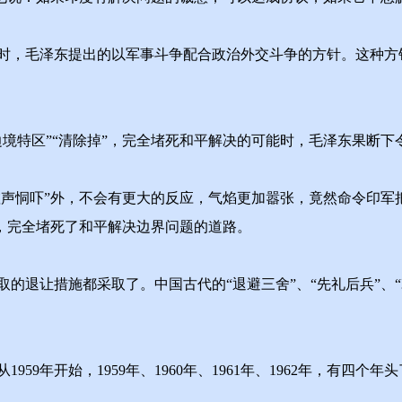
，毛泽东提出的以军事斗争配合政治外交斗争的方针。这种方
特区”“清除掉”，完全堵死和平解决的可能时，毛泽东果断下
恫吓”外，不会有更大的反应，气焰更加嚣张，竟然命令印军把中国
，完全堵死了和平解决边界问题的道路。
让措施都采取了。中国古代的“退避三舍”、“先礼后兵”、“哀
年开始，1959年、1960年、1961年、1962年，有四