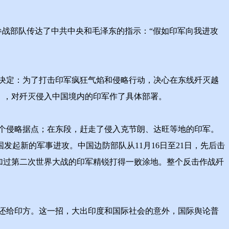
参战部队传达了中共中央和毛泽东的指示：“假如印军向我进攻
决定：为了打击印军疯狂气焰和侵略行动，决心在东线歼灭越
令》，对歼灭侵入中国境内的印军作了具体部署。
个侵略据点；在东段，赶走了侵入克节朗、达旺等地的印军。
发起新的军事进攻。中国边防部队从11月16日至21日，先后击
加过第二次世界大战的印军精锐打得一败涂地。整个反击作战歼
还给印方。这一招，大出印度和国际社会的意外，国际舆论普