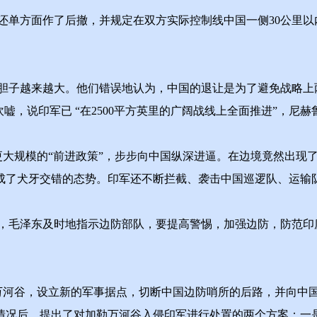
方面作了后撤，并规定在双方实际控制线中国一侧30公里以内
子越来越大。他们错误地认为，中国的退让是为了避免战略上
嘘，说印军已 “在2500平方英里的广阔战线上全面推进”，尼
行更大规模的“前进政策”，步步向中国纵深进逼。在边境竟然出
成了犬牙交错的态势。印军还不断拦截、袭击中国巡逻队、运输
毛泽东及时地指示边防部队，要提高警惕，加强边防，防范印
万河谷，设立新的军事据点，切断中国边防哨所的后路，并向中国
情况后，提出了对加勒万河谷入侵印军进行处置的两个方案：一