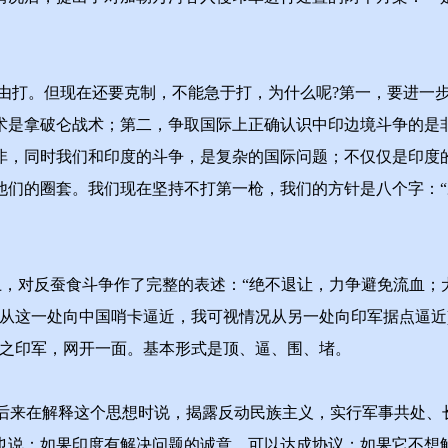
打。但现在还要克制，不能急于打，为什么呢?第一，要进一步
术是拿破仑战术；第二，争取国际上正确认识中印边境斗争的是
非，同时我们和印度的斗争，是复杂的国际问题；不仅仅是印度
他们的圈套。我们现在坚持不打第一枪，我们的方针是八个字：“
，对反蚕食斗争作了完整的表述：“绝不退让，力争避免流血；犬
(你从这一处向中国哨卡逼近，我可视情况从另一处向印军据点逼近
侵之印军，网开一面。基本形式是顶、逼、围、堵。
来在解释这个思想时说，揭露反动民族主义，实行军事共处、
也说：如果印度有解决问题的诚意，可以达成协议；如果它不想