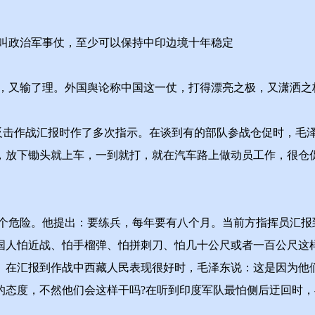
政治军事仗，至少可以保持中印边境十年稳定
又输了理。外国舆论称中国这一仗，打得漂亮之极，又潇洒之
反击作战汇报时作了多次指示。在谈到有的部队参战仓促时，毛
，放下锄头就上车，一到就打，就在汽车路上做动员工作，很仓
危险。他提出：要练兵，每年要有八个月。当前方指挥员汇报
国人怕近战、怕手榴弹、怕拼刺刀、怕几十公尺或者一百公尺这
。在汇报到作战中西藏人民表现很好时，毛泽东说：这是因为他
的态度，不然他们会这样干吗?在听到印度军队最怕侧后迂回时