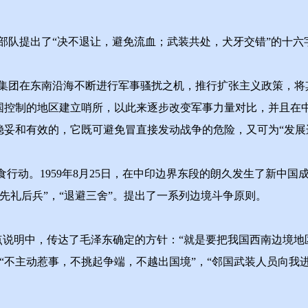
队提出了“决不退让，避免流血；武装共处，犬牙交错”的十六
团在东南沿海不断进行军事骚扰之机，推行扩张主义政策，将
中国控制的地区建立哨所，以此来逐步改变军事力量对比，并且在
稳妥和有效的，它既可避免冒直接发动战争的危险，又可为“发展
动。1959年8月25日，在中印边界东段的朗久发生了新中国
先礼后兵”，“退避三舍”。提出了一系列边境斗争原则。
点说明中，传达了毛泽东确定的方针：“就是要把我国西南边境
“不主动惹事，不挑起争端，不越出国境”，“邻国武装人员向我