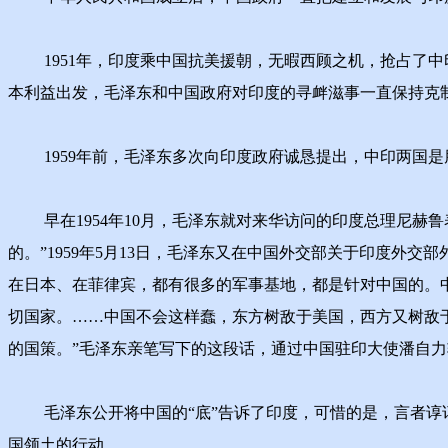
1951年，印度乘中国抗美援朝，无暇西顾之机，抢占了中
本利益出发，毛泽东和中国政府对印度的寻衅滋事一直保持克
1959年前，毛泽东多次向印度政府诚恳提出，中印两国是
早在1954年10月，毛泽东就对来华访问的印度总理尼赫
的。”1959年5月13日，毛泽东又在中国外交部关于印度外
在日本、在菲律宾，都有很多的军事基地，都是针对中国的。
切国家。……中国不会这样蠢，东方树敌于美国，西方又树敌
的国策。”毛泽东亲笔写下的这段话，通过中国驻印大使潘自
毛泽东公开将中国的“底”告诉了印度，可惜的是，言者谆谆
国领土的行动。