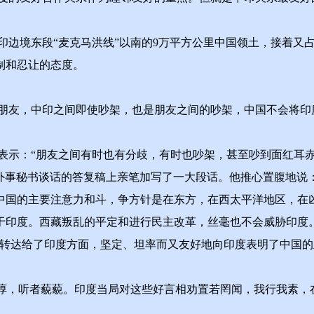
印边境东段“麦克马洪线”以南的9万平方公里中国领土，接着又
制和忍让的态度。
朋友，中印之间即使吵架，也是朋友之间的吵架，中国不会将印
鲁表示：“朋友之间有时也有分歧，有时也吵架，甚至吵到面红耳
交部外事秘书谈话的答复稿上亲笔加写了一大段话。他推心置腹地
中国的主要注意力和斗，争方针是在东方，在西太平洋地区，在
于印度。西藏叛乱的平定和进行民主改革，丝毫也不会威胁印度
力转达给了印度方面，坚定、坦率而又友好地向印度表明了中国的
，听者藐藐。印度当局对这些好言相劝置若罔闻，我行我素，