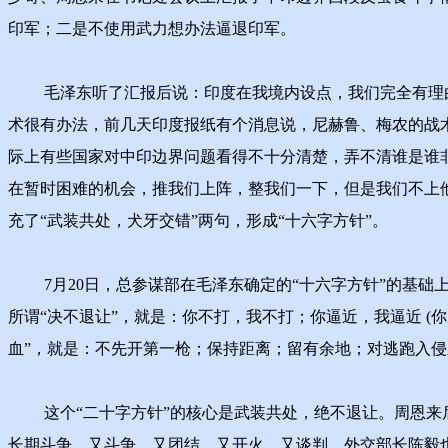
印军；二是不使用武力想办法逼退印军。
毛泽东听了汇报后说：印度在我境内设点，我们完全有理由
术很有办法，前几天印度报纸有个消息说，尼赫鲁、梅农的战
际上有些国家对中印边界问题看得不十分清楚，弄不清谁是谁
在暂时困难的机会，推我们上阵，整我们一下，但是我们不上
充了“武装共处，犬牙交错”两句，形成“十六字方针”。
7月20日，总参谋部在毛泽东确定的“十六字方针”的基础上
所谓“决不退让”，就是：你不打，我不打；你逼近，我逼近 
血”，就是：不先开第一枪；保持距离；留有余地；对逃跑入
这个“二十字方针”的核心是武装共处，绝不退让。周恩来后
长期斗争，又斗争，又团结，又开火，又谈判。外交部长陈毅