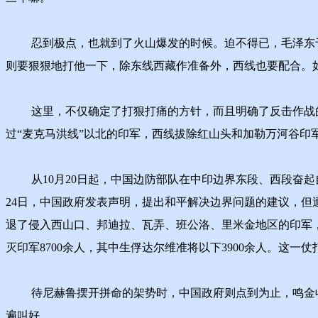
忍到极点，也就到了火山爆发的时候。迫不得已，毛泽东于19
则要狠狠地打他一下，除东线西藏作准备外，西线也要配合。
这里，不仅确定了打狠打痛的方针，而且明确了反击作战的主
过“麦克马洪线”以北的印军，西线拔除红山头和加勒万河谷印
从10月20日起，中国边防部队在中印边界东段、西段奋起
24日，中国政府发表声明，提出和平解决边界问题的建议，但遭
退了侵入西山口、邦迪拉、瓦弄、班公洛、里米金地区的印军
灭印军8700余人，其中生俘达尔维准将以下3900余人。这
待尼赫鲁摆开拼命的架势时，中国政府则点到为止，鸣金收
遍叫好。