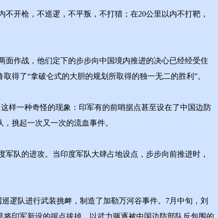
不开枪，不巡逻，不平叛，不打猎；在20公里以内不打靶，
两面作战，他们定下的步步向中国境内推进的决心已经经受住
赫鲁取得了“拿破仑式的大胆的规划所取得的独一无二的胜利”。
现了这样一种奇怪的现象：印军有的前哨据点甚至设在了中国边防
队，挑起一次又一次的流血事件。
度军队的进攻。当印度军队大肆占地设点，步步向前推进时，
巡逻队进行武装挑衅，制造了加勒万河谷事件。7月中旬，刘
是将印军新设的据点拔掉，以武力驱逐被中国边防部队反包围的