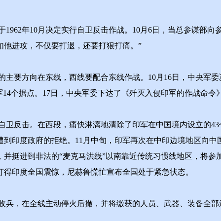
62年10月决定实行自卫反击作战。10月6日，当总参谋部向
如他进攻，不仅要打退，还要打狠打痛。”
要方向在东线，西线要配合东线作战。10月16日，中央军委
军14个据点。17日，中央军委下达了《歼灭入侵印军的作战命
自卫反击。在西段，痛快淋漓地清除了印军在中国境内设立的43
到印度政府的拒绝。11月中旬，印军再次在中印边境地区向中国
，并挺进到非法的“麦克马洪线”以南靠近传统习惯线地区，将参
一仗打得印度全国震惊，尼赫鲁慌忙宣布全国处于紧急状态。
兵，在全线主动停火后撤，并将缴获的人员、武器、装备全部