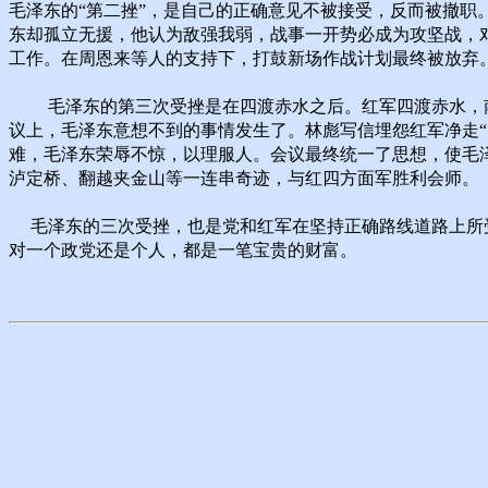
毛泽东的“第二挫”，是自己的正确意见不被接受，反而被撤
东却孤立无援，他认为敌强我弱，战事一开势必成为攻坚战，
工作。在周恩来等人的支持下，打鼓新场作战计划最终被放弃
毛泽东的第三次受挫是在四渡赤水之后。红军四渡赤水，南
议上，毛泽东意想不到的事情发生了。林彪写信埋怨红军净走“
难，毛泽东荣辱不惊，以理服人。会议最终统一了思想，使毛
泸定桥、翻越夹金山等一连串奇迹，与红四方面军胜利会师。
毛泽东的三次受挫，也是党和红军在坚持正确路线道路上所受
对一个政党还是个人，都是一笔宝贵的财富。