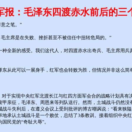
军报：毛泽东四渡赤水前后的三
意之笔。”
毛主席是在失败、挫折甚至不被信任中扭转危局的。”
一种全新的感受。我们这代人，对四渡赤水出奇兵、毛主席用兵
泽东从此可以一展身手，红军也会转败为胜，但情况并非这么简
仗，对于实现中央红军北渡长江与红四方面军会合的战略计划具有
披甲亲征，毛泽东、周恩来等列队送行。然而，土城战斗仍然没
城战斗失利后，在遵义会议上受到批评的博古嘲讽说：“看来狭隘
率地承认土城战斗是一个败仗，总结了3条教训。接着组织中央红
国民党的“奇耻大辱”。