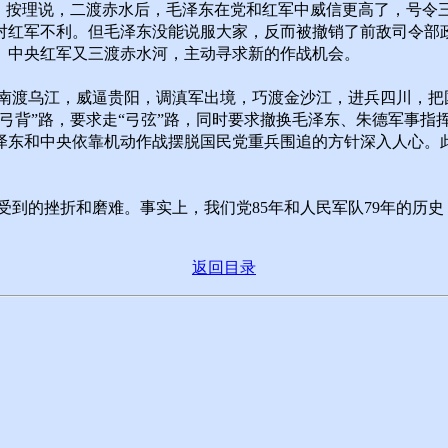
职。按理说，二渡赤水后，毛泽东在党和红军中威信更高了，号令
对红军不利。但毛泽东没能说服大家，反而被撤销了前敌司令部
。中央红军又三渡赤水河，主动寻求新的作战机会。
渡乌江，威逼贵阳，调滇军出境，巧渡金沙江，进兵四川，把
弓背”路，要求走“弓弦”路，同时要求撤换毛泽东、朱德军事指
泽东和中央依靠机动作战摆脱国民党重兵围追的方针深入人心。
到的挫折和磨难。事实上，我们党85年和人民军队79年的历史
返回目录