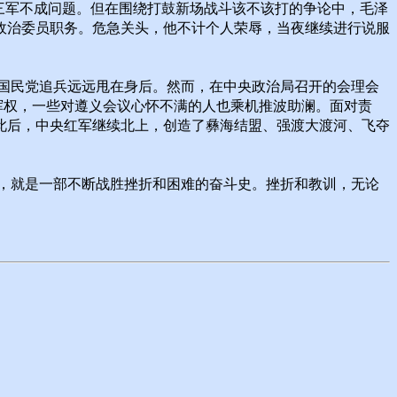
三军不成问题。但在围绕打鼓新场战斗该不该打的争论中，毛泽
政治委员职务。危急关头，他不计个人荣辱，当夜继续进行说服
国民党追兵远远甩在身后。然而，在中央政治局召开的会理会
挥权，一些对遵义会议心怀不满的人也乘机推波助澜。面对责
此后，中央红军继续北上，创造了彝海结盟、强渡大渡河、飞夺
，就是一部不断战胜挫折和困难的奋斗史。挫折和教训，无论