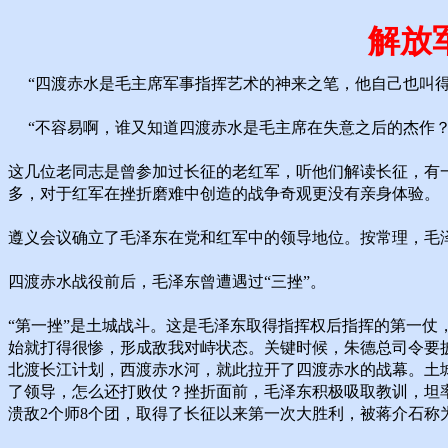
解放
“四渡赤水是毛主席军事指挥艺术的神来之笔，他自己也叫得
“不容易啊，谁又知道四渡赤水是毛主席在失意之后的杰作？
这几位老同志是曾参加过长征的老红军，听他们解读长征，有
多，对于红军在挫折磨难中创造的战争奇观更没有亲身体验。
遵义会议确立了毛泽东在党和红军中的领导地位。按常理，毛
四渡赤水战役前后，毛泽东曾遭遇过“三挫”。
“第一挫”是土城战斗。这是毛泽东取得指挥权后指挥的第一
始就打得很惨，形成敌我对峙状态。关键时候，朱德总司令要
北渡长江计划，西渡赤水河，就此拉开了四渡赤水的战幕。土
了领导，怎么还打败仗？挫折面前，毛泽东积极吸取教训，坦
溃敌2个师8个团，取得了长征以来第一次大胜利，被蒋介石称为