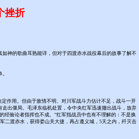
个挫折
真如神的歌曲耳熟能详，但对于四渡赤水战役幕后的故事了解不
单。
决定作用。但由于敌情不明、对川军战斗力估计不足，战斗一开
有走出僵局。毛泽东临机处置，令中央红军迅速撤出战斗，放弃
的经验论者指挥也不成。”红军指战员中也有不理解的：不是换
军二渡赤水，获得娄山关大捷，再占遵义城，5天之内，歼灭击