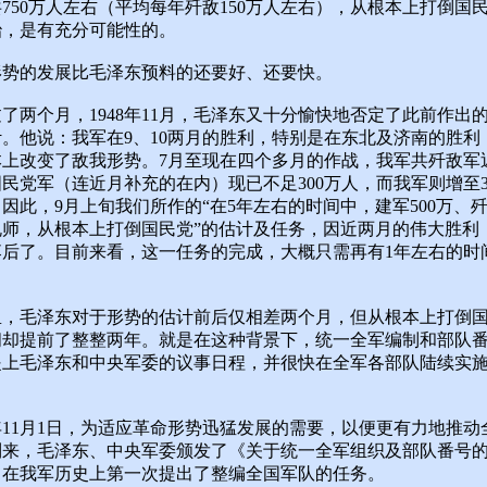
750万人左右（平均每年歼敌150万人左右），从根本上打倒国
治，是有充分可能性的。
形势的发展比毛泽东预料的还要好、还要快。
了两个月，1948年11月，毛泽东又十分愉快地否定了此前作出
。他说：我军在9、10两月的胜利，特别是在东北及济南的胜利
本上改变了敌我形势。7月至现在四个多月的作战，我军共歼敌军
民党军（连近月补充的在内）现已不足300万人，而我军则增至3
因此，9月上旬我们所作的“在5年左右的时间中，建军500万、歼敌
规师，从根本上打倒国民党”的估计及任务，因近两月的伟大胜利
落后了。目前来看，这一任务的完成，大概只需再有1年左右的时
。
里，毛泽东对于形势的估计前后仅相差两个月，但从根本上打倒
间却提前了整整两年。就是在这种背景下，统一全军编制和部队
提上毛泽东和中央军委的议事日程，并很快在全军各部队陆续实
）
8年11月1日，为适应革命形势迅猛发展的需要，以便更有力地推动
到来，毛泽东、中央军委颁发了《关于统一全军组织及部队番号
，在我军历史上第一次提出了整编全国军队的任务。