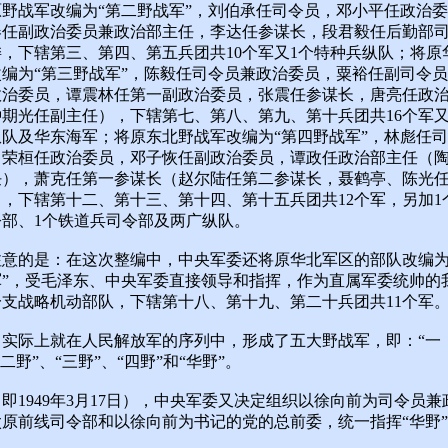
原野战军改编为“第二野战军”，刘伯承任司令员，邓小平任政治
春任副政治委员兼政治部主任，李达任参谋长，段君毅任后勤部
，下辖第三、第四、第五兵团共10个军又1个特种兵纵队；将原
改编为“第三野战军”，陈毅任司令员兼政治委员，粟裕任副司令
政治委员，谭震林任第一副政治委员，张震任参谋长，唐亮任政
期光任副主任），下辖第七、第八、第九、第十兵团共16个军又
纵队及华东海军；将原东北野战军改编为“第四野战军”，林彪任
罗荣桓任政治委员，邓子恢任副政治委员，谭政任政治部主任（
任），萧克任第一参谋长（赵尔陆任第二参谋长，聂鹤亭、陈光
，下辖第十二、第十三、第十四、第十五兵团共12个军，另加1
令部、1个铁道兵司令部及两广纵队。
注意的是：在这次整编中，中央军委还将原华北军区的部队改编为
军”，受毛泽东、中央军委直接领导和指挥，作为直属军委统帅的
一支战略机动部队，下辖第十八、第十九、第二十兵团共11个军
，实际上就在人民解放军的序列中，形成了五大野战军，即：“一
“二野”、“三野”、“四野”和“华野”。
即1949年3月17日），中央军委又决定组织以徐向前为司令员兼
太原前线司令部和以徐向前为书记的党的总前委，统一指挥“华野