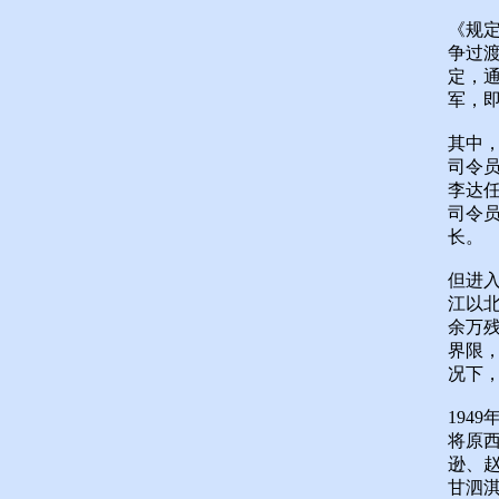
《规
争过
定，
军，
其中
司令
李达
司令
长。
但进入
江以北
余万
界限
况下
194
将原
逊、
甘泗