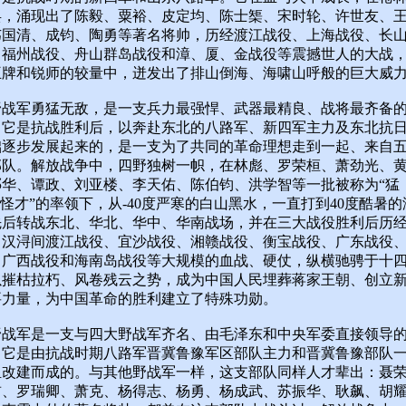
兵，涌现出了陈毅、粟裕、皮定均、陈士榘、宋时轮、许世友、
韦国清、成钧、陶勇等著名将帅，历经渡江战役、上海战役、长
、福州战役、舟山群岛战役和漳、厦、金战役等震撼世人的大战
王牌和锐师的较量中，迸发出了排山倒海、海啸山呼般的巨大威
野战军勇猛无敌，是一支兵力最强悍、武器最精良、战将最齐备
。它是抗战胜利后，以奔赴东北的八路军、新四军主力及东北抗
础逐步发展起来的，是一支为了共同的革命理想走到一起、来自
部队。解放战争中，四野独树一帜，在林彪、罗荣桓、萧劲光、
邓华、谭政、刘亚楼、李天佑、陈伯钧、洪学智等一批被称为“猛
“怪才”的率领下，从-40度严寒的白山黑水，一直打到40度酷暑
先后转战东北、华北、华中、华南战场，并在三大战役胜利后历
、汉浔间渡江战役、宜沙战役、湘赣战役、衡宝战役、广东战役
、广西战役和海南岛战役等大规模的血战、硬仗，纵横驰骋于十
以摧枯拉朽、风卷残云之势，成为中国人民埋葬蒋家王朝、创立
要力量，为中国革命的胜利建立了特殊功勋。
野战军是一支与四大野战军齐名、由毛泽东和中央军委直接领导
。它是由抗战时期八路军晋冀鲁豫军区部队主力和晋冀鲁豫部队
组改建而成的。与其他野战军一样，这支部队同样人才辈出：聂
前、罗瑞卿、萧克、杨得志、杨勇、杨成武、苏振华、耿飙、胡