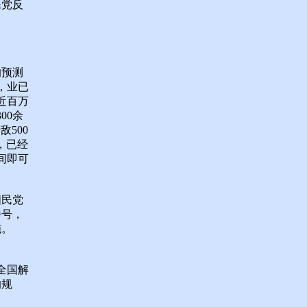
民党反
的预测
，业已
近百万
00余
500
，已经
间即可
国民党
番号，
施。
全国解
的规