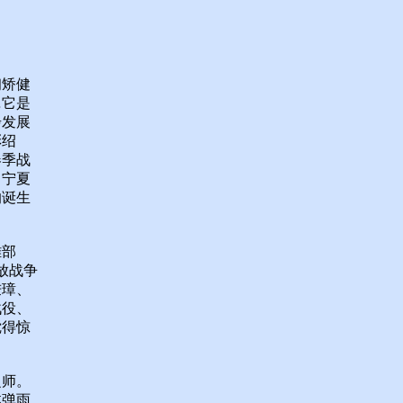
初矫健
…它是
步发展
彭绍
春季战
、宁夏
的诞生
雄部
放战争
秉璋、
战役、
搅得惊
之师。
林弹雨