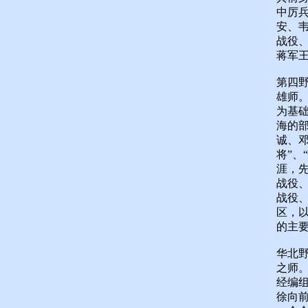
中厉
安、
战役
蒋军
第四
雄师
为基
海的
诚、
将”、
涯，
战役
战役
区，
的主
华北
之师
经编
徐向