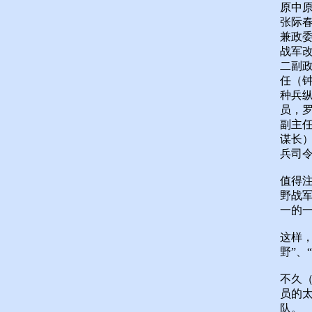
原中
张际
兼政委
战军
二副
任（钟
种兵
员，
副主
谋长）
兵司
值得
野战
一的
这样
野”、
不久（
员的
队。