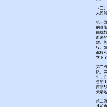
（三
人民
第一
的身
由抗
而来
辉、
役、
战役
立下
第二
队。其
中，
曾绍
两阳
天动
第三
其前