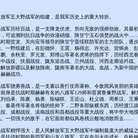
）
解放军五大野战军的组建，是我军历史上的重大转折。
野战军历经百战，是一支降龙伏虎、所向无敌的强师劲旅。其最
影，可追溯到抗日战争的弥漫硝烟、陕甘宁玉石俱焚的战火中…
战时期贺龙、关向应等领导的陕甘宁晋绥联防军的主力部队，逐
的。一野组建后，在彭德怀、王震、杨得志、许光达、贺炳炎、
郭鹏、余秋里、罗元发、郑维山等著名虎将的指挥下，历经西北
陕中战役、扶眉战役、陇东追击战、兰州战役、河西走廊追歼战
和解放新疆以及解放陕南、陇南等著名的大战、血战，为新中国
了赫赫战功。
野战军骁勇善战，是一支素以善打仗而著称、令敌闻风丧胆的英
前身是抗战时期赫赫有名的八路军129师和晋冀鲁豫野战军。解
在刘伯承、陈赓、杨勇、陈锡联、王近山、杜义德、周希汉、王
山、秦基伟等著名将领的统帅下，二野各部纵横东西，历经渡江
战役、成都战役、滇南战役和昌都战役等重大战役，将中华大地
地。一切强大的敌手，在它面前都似风卷残云般地消散而去……
野战军精悍强大，是人民解放军五大野战军中编制最庞大的威猛
身是抗战时期的新四军和山东八路军。它在血与火中成长，在枪