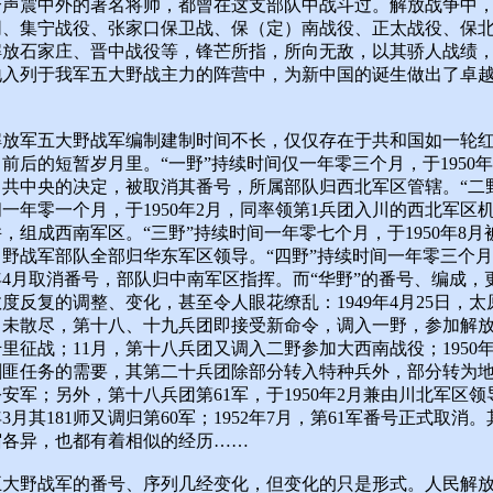
个声震中外的著名将帅，都曾在这支部队中战斗过。解放战争中
同、集宁战役、张家口保卫战、保（定）南战役、正太战役、保
解放石家庄、晋中战役等，锋芒所指，所向无敌，以其骄人战绩
地入列于我军五大野战主力的阵营中，为新中国的诞生做出了卓
解放军五大野战军编制建制时间不长，仅仅存在于共和国如一轮
前后的短暂岁月里。“一野”持续时间仅一年零三个月，于1950年
中共中央的决定，被取消其番号，所属部队归西北军区管辖。“二
一年零一个月，于1950年2月，同率领第1兵团入川的西北军区
，组成西南军区。“三野”持续时间一年零七个月，于1950年8月
，野战军部队全部归华东军区领导。“四野”持续时间一年零三个
0年4月取消番号，部队归中南军区指挥。而“华野”的番号、编成，
度反复的调整、变化，甚至令人眼花缭乱：1949年4月25日，太
尚未散尽，第十八、十九兵团即接受新命令，调入一野，参加解
里征战；11月，第十八兵团又调入二野参加大西南战役；1950
剿匪任务的需要，其第二十兵团除部分转入特种兵外，部分转为
安军；另外，第十八兵团第61军，于1950年2月兼由川北军区领
1年3月其181师又调归第60军；1952年7月，第61军番号正式取消
宿各异，也都有着相似的经历……
五大野战军的番号、序列几经变化，但变化的只是形式。人民解