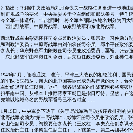
定》指出：“根据中央政治局九月会议关于战略任务更进一步地由
渡到正规战争的要求，中央军委关于全军组织和部队番号，特作
通令全军一体遵行。”与此同时，将全军各部队按地名划分为四大
即：西北野战军、中原野战军、华东野战军和东北野战军。
，西北野战军由彭德怀任司令员兼政治委员，张宗逊、习仲勋分
员和副政治委员；中原野战军由刘伯承任司令员，邓小平任政治
任参谋长；华东野战军由陈毅任司令员兼政治委员，粟裕、张云
员；东北野战军由林彪任司令员，罗荣桓任政治委员，刘亚楼任
1949年1月，随着辽沈、淮海、平津三大战役的相继胜利，国民
的军队损失殆尽，诺大的北中国实际已成为共产党的天下，蒋介石
残军纷纷退守长江以南。这样，我各野战军的作战范围必将突破
，扫平南中国、从根本上推翻蒋家王朝已是指日可待。显然，在
，先前以地域命名的野战军番号已不合时宜……
9年1月15日，中央军委下达了《关于野战军番号改按序数排列的决
西北野战军改编为“第一野战军”，彭德怀任司令员兼政治委员，
赵寿山任副司令员，阎揆要任参谋长（王政柱、李夫克任副参谋
淇任政治部主任（张德生任副主任），下辖第一、第二兵团共6个