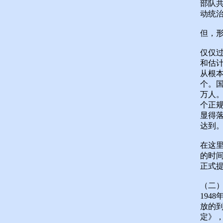
部队共
动统
但，
仅仅过
和估计
从根
个。国
万人。
个正
显得
达到
在这
的时
正式
（二
194
放的
定》