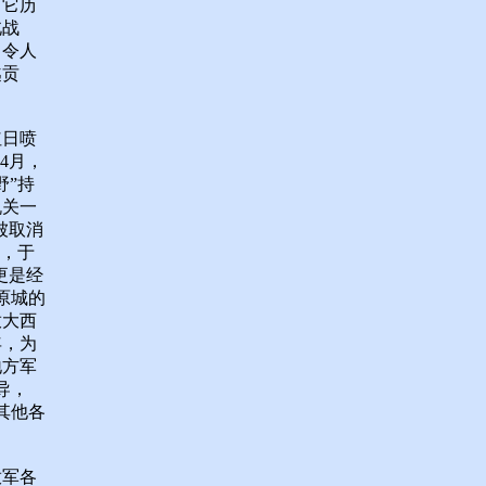
，它历
北战
，令人
越贡
红日喷
4月，
野”持
机关一
被取消
月，于
更是经
原城的
放大西
年，为
地方军
导，
。其他各
放军各