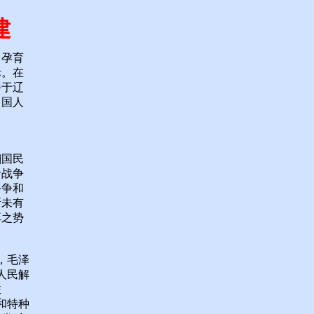
建
，孕育
际。在
骋于辽
中国人
翻国民
命战争
斗争和
所未有
耳之势
，毛泽
人民解
旅
和特种