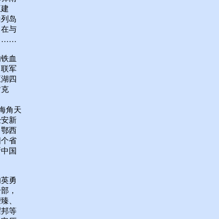
王建
山列岛
，在与
力……
的铁血
日联军
五湖四
黄克
的海角天
经安新
、鄂西
四个省
新中国
的英勇
一部，
荣臻、
耀邦等