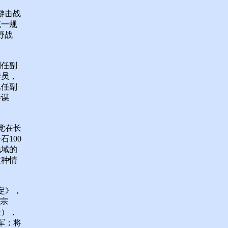
游击战
统一规
野战
别任副
委员，
逸任副
参谋
党在长
100
地域的
这种情
定》，
张宗
长），
军；将