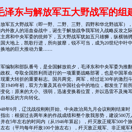
毛泽东与解放军五大野战军的组
解放军五大野战军（即一野、二野、三野、四野和华北野战军）
国内外敌人的浴血奋战中，诞生于解放战争我军转入战略反攻之
东主席和中央军委的统帅下，五大野战军犹如五只雄狮，纵横驰
祖国大地上，凯歌行进，所向披靡，锐不可当，成为20世纪中叶
天换地的巨大推动力量……
）
全军编制和部队番号，是全国解放前夕，毛泽东和中央军委为推
动政权、夺取全国胜利而进行的一项重要战略部署，也是中国革
出现重大转折的重要标志。国共两党、两军，经过近30年的激烈
至1949年初，双方力量及其在中国社会中的地位，都发生了前
烈变化：原来的大小、强弱，迅速变换着位置，并以迅雷不及掩
各自相反的方向转化。
948年9月，辽沈战役刚刚开始、中央政治局九月会议刚刚结束时
指出：根据过去两年来的作战成绩和整个敌我形势，建设500万
并在5年左右的时间内（从1946年算起），歼灭敌正规军500个
左右（平均每年歼敌100个旅左右），歼灭敌正规军、非正规军