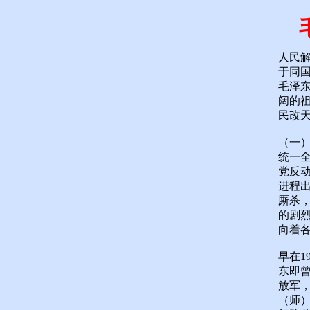
人民
于同
毛泽
阔的
民改
（一
统一
党反
进程
厮杀，
的剧
向着
早在1
东即曾
放军，
（师）