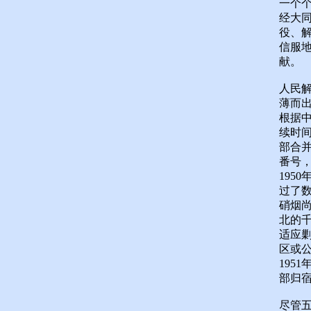
一个
经大
役、
信服
献。
人民
薄而出
根据
续时间
部合并
番号
195
过了数
硝烟
北的千
适应
区或公
195
部归
尽管