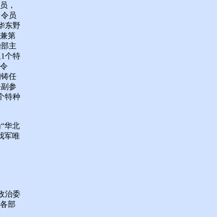
委员，
司令员
华东野
员兼第
治部主
1个特
司令
陶铸任
任副参
个特种
“华北
我军唯
。
政治委
”各部