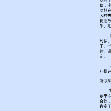
信，
哈林
乡村去
徒惹敌
朱、
毛泽
封信
了。
律。
定。
6月
的批
听取
中共
毅奉
会议
肯定了