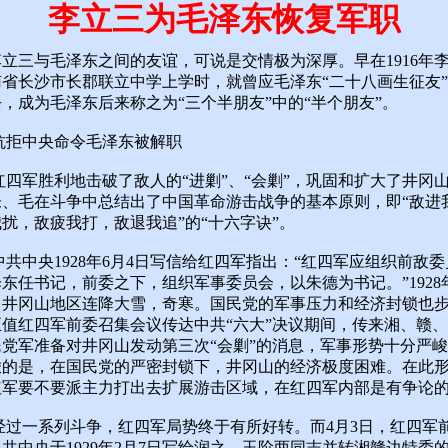
李立三为毛泽东恢复军职
三与毛泽东之间的友谊，可说是交情极为深厚。早在1916年
南省长沙市长郡联立中学上学时，就曾应毛泽东“二十八画生征友
，成为毛泽东后来称之为“三个半朋友”中的“半个朋友”。
中央命令毛泽东被解职
军胜利地击破了敌人的“进剿”、“会剿”，巩固和扩大了井冈
朱、毛在斗争中总结出了中国革命游击战争的基本原则，即“敌进
扰，敌疲我打，敌退我追”的“十六字诀”。
中央1928年6月4日写信给红四军指出：“红四军应组织前敌委
东任书记，前委之下，组织军事委员会，以朱德为书记。”1928
，井冈山地区连降大雪，奇寒。国民党的军事压力和经济封锁也
正值红四军前委召集会议传达中共“六大”决议期间，传来湘、赣
民党军准备对井冈山发动第三次“会剿”的消息，军事形势十分严
峻的是，在国民党的严密封锁下，井冈山的经济极度困难。在此
红军要不要派主力打出去扩展游击区域，在红四军内部是有争论
一系列斗争，红四军局势终于有所好转。而4月3日，红四军
共中央于1929年2月7日写给润之、玉阶两同志并转湘赣边特委