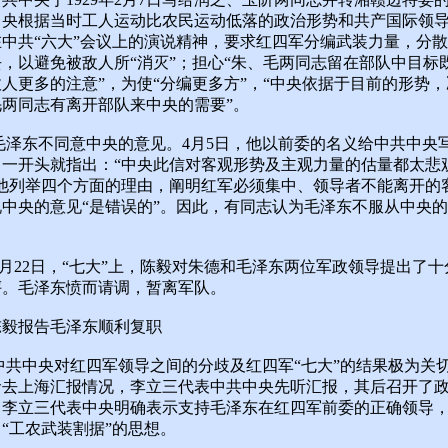
中央根据当时工人运动比农民运动低落的政治形势和共产国际领
在中共“六大”会议上的演说精神，要求红四军分编武装力量，分
，以避免被敌人所“消灭”；担心“朱、毛两同志留在部队中目标
人更多的注意”，为使“分编更多方”，“中央依据于目前的形势
毛两同志有离开部队来中央的需要”。
东不同意中央的意见。4月5日，他以前委的名义给中共中央
。一开头就指出：“中央此信对客观形势及主观力量的估量都太悲
”他列举四个方面的理由，阐明红军必须集中、领导者不能离开的
说中央的意见“是错误的”。因此，有同志认为毛泽东不服从中央
22日，“七大”上，陈毅对朱德和毛泽东两位军政领导提出了十
评。毛泽东愤而请调，暂离军队。
陈毅报告毛泽东顺利复职
中央对红四军领导之间的分歧及红四军“七大”的结果极为关
命去上海汇报情况，李立三代表中共中央先听汇报，其后召开了
，李立三代表中央明确表示支持毛泽东在红四军前委的正确领导
“工农武装割据”的思想。