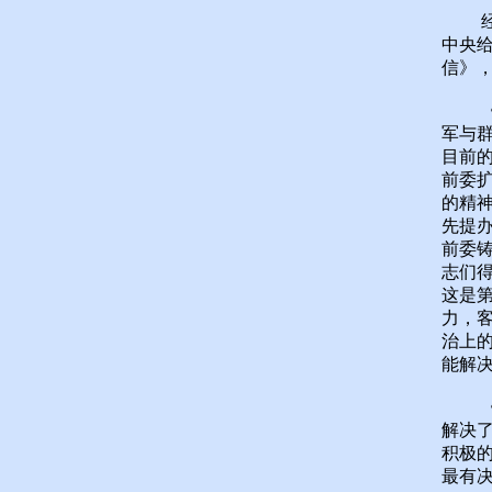
经过
中央
信》
《九
军与
目前
前委
的精
先提
前委
志们
这是
力，
治上
能解
《九
解决
积极
最有