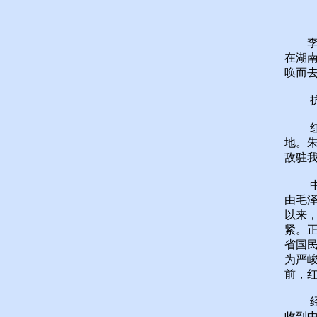
李立
在湖
唤而去
抗拒
红四
地。
敌驻我
中共
由毛泽
以来
紧。
省国
为严
前，
经过
收到中