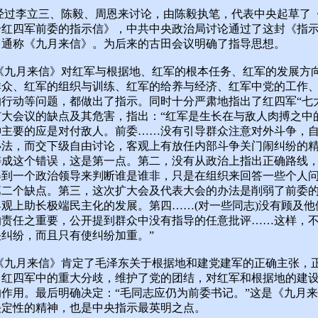
李立三、陈毅、周恩来讨论，由陈毅执笔，代表中央起草了
给红四军前委的指示信》，中共中央政治局讨论通过了这封《指
，通称《九月来信》。为后来的古田会议明确了指导思想。
月来信》对红军与根据地、红军的根本任务、红军的发展方
群众、红军的组织与训练、红军的给养与经济、红军中党的工作
的行动等问题，都做出了指示。同时十分严肃地指出了红四军“七
扩大会议的缺点及其危害，指出：“红军是生长在与敌人肉搏之中
神主要的应是对付敌人。前委……没有引导群众注意对外斗争，
办法，而交下级自由讨论，客观上有放任内部斗争关门闹纠纷的
铸成这个错误，这是第一点。第二，没有从政治上指出正确路线
得到一个政治领导来判断谁是谁非，只是在组织来回答一些个人
第二个缺点。第三，这次扩大会及代表大会的办法是削弱了前委
客观上助长极端民主化的发展。第四……(对一些同志)没有顾及他
的责任之重要，公开提到群众中没有指导的任意批评……这样，
决纠纷，而且只有使纠纷加重。”
月来信》肯定了毛泽东关于根据地和建党建军的正确主张，
了红四军中的重大分歧，维护了党的团结，对红军和根据地的建
的作用。最后明确决定：“毛同志应仍为前委书记。”这是《九月
决定性的精神，也是中央指示最英明之点。