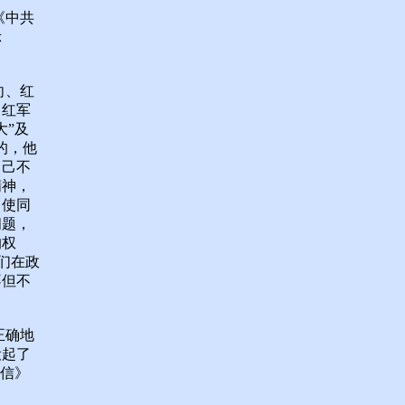
《中共
示
向、红
、红军
大”及
的，他
自己不
精神，
，使同
问题，
的权
们在政
不但不
正确地
设起了
来信》