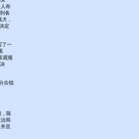
导人布
散到各
既大，
，决定
写了一
观
客观规
的决
分尖锐
切，陈
政治局
，并且