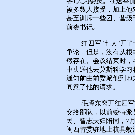
各1人为委员。在选举
被多数人接受，加上他
甚至训斥一些团、营级
前委书记。
红四军"七大"开了
争论，但是，没有从根
然存在。会议结束时，
中央送他去莫斯科学习
通知前由前委派他到地
同意了他的请求。
毛泽东离开红四军前
交给部队，以前委特派
民、曾志夫妇陪同，7
闽西特委驻地上杭县蛟