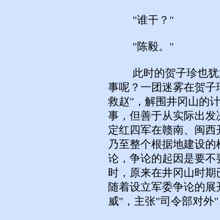
"谁干？"
"陈毅。"
此时的贺子珍也犹如
事呢？一团迷雾在贺子
救赵"，解围井冈山的
事，但善于从实际出发
定红四军在赣南、闽西
乃至整个根据地建设的
论，争论的起因是要不
时，原来在井冈山时期
随着设立军委争论的展
威"，主张"司令部对外"