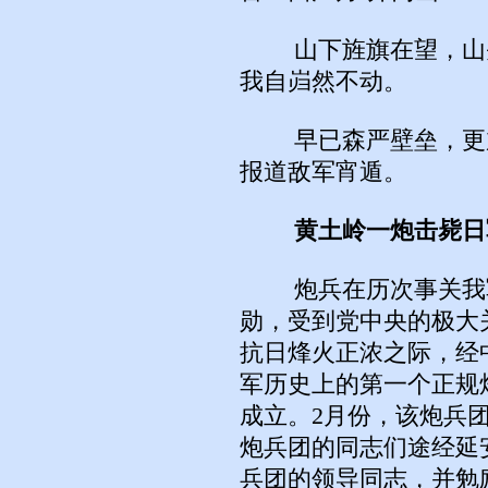
山下旌旗在望，山头
我自岿然不动。
早已森严壁垒，更加
报道敌军宵遁。
黄土岭一炮击毙日
炮兵在历次事关我军
勋，受到党中央的极大关
抗日烽火正浓之际，经
军历史上的第一个正规
成立。2月份，该炮兵
炮兵团的同志们途经延
兵团的领导同志，并勉