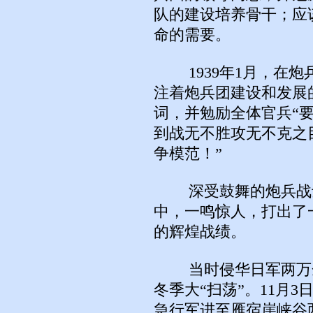
队的建设培养骨干；应
命的需要。
1939年1月，在炮
注着炮兵团建设和发展
词，并勉励全体官兵“
到战无不胜攻无不克之
争模范！”
深受鼓舞的炮兵战士
中，一鸣惊人，打出了
的辉煌战绩。
当时侵华日军两万余
冬季大“扫荡”。11月
急行军进至雁宿崖峡谷