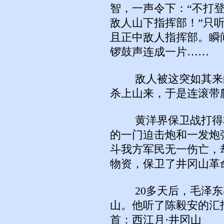
智，一声令下：“不打
敌人山下指挥部！”只听
且正中敌人指挥部。瞬
锣鼓声连成一片……
敌人被这突如其来的
杀上山来，于是连滚带
黄洋界保卫战打得非
的一门迫击炮和一发炮
斗我方军民无一伤亡，
物资，保卫了井冈山革
20多天后，毛泽东率
山。他听了陈毅安的汇
首：西江月·井冈山