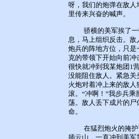
呀，我们的炮弹在敌人
里传来兴奋的喊声。
骄横的美军挨了一顿
息，马上组织反击。敌
炮兵的阵地方位，只是
克的带领下开始向前冲
很快就冲到我某炮团1
没能阻住敌人。紧急关
火炮对着冲上来的敌人
滚。“冲啊！”我步兵
荡。敌人丢下成片的尸
命。
在猛烈炮火的掩护下
插云山，一直冲到美军