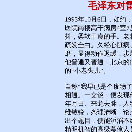
毛泽东对
1993年10月6日，如
医院南楼高干病房4室
抖，柔软干瘦的手。老
疏发全白。久经心脏病
磨，显得动作迟缓，步
他普遍又普通，北京的
的“小老头儿”。
自称“我早已是个废物
相通。一交谈，便发现
年月日、来龙去脉，人
维敏锐，条理清晰，论
出个题目，便能滔滔不
精明机智的高级幕僚人