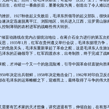
而后生，在经过一番曲折后，屡屡化险为夷，创造出了令人难以
挫折。1927秋收起义失败后，毛泽东所领导的起义部队，很
会遂决定迅速脱离平江、浏阳地区，转兵进入江西，沿罗霄山脉
人控制薄弱的农村进军的战略性伟大转折。
左"倾盲动路线在党内占据统治地位，在蒋介石全力进行的第五次残
思，1935年1月，红军在贵州遵义举行会议，毛泽东据理力争
亡的危急关头，毛泽东重新掌起了革命之舵，这是毛泽东人生旅
毛泽东的正确领导下，红军四渡赤水，出奇制胜，终于完成了战
掌舵，才冲破一个又一个的急流险滩，引导中国革命径直驶向胜
0年决定出兵朝鲜，1958年决定炮击金门，1962年对印自卫
都在毛泽东的运筹帷幄之下，迎难而上，最终取得了斗争的伟大
又需要有艺术家的天才想像，讲究进退有节，伸缩自如，在有形