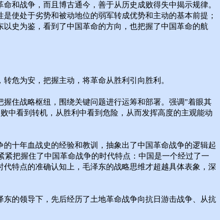
革命和战争，而且博古通今，善于从历史成败得失中揭示规律。
性是使处于劣势和被动地位的弱军转成优势和主动的基本前提；
东以史为鉴，看到了中国革命的方向，也把握了中国革命的航
，转危为安，把握主动，将革命从胜利引向胜利。
把握住战略枢纽，围绕关键问题进行运筹和部署。强调"着眼其
失败中看到转机，从胜利中看到危险，从而发挥高度的主观能动
争的十年血战史的经验和教训，抽象出了中国革命战争的逻辑起
它紧紧把握住了中国革命战争的时代特点：中国是一个经过了一
时代特点的准确认知上，毛泽东的战略思维才超越具体表象，深
泽东的领导下，先后经历了土地革命战争向抗日游击战争、从抗