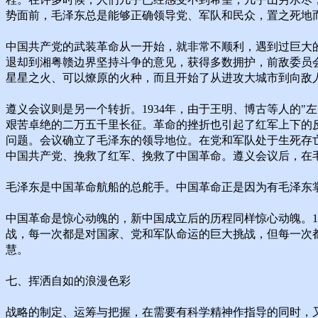
势面前，毛泽东总是能够正确领导党、军队和民众，置之死地
中国共产党的武装革命从一开始，就非常不顺利，遇到过巨大的
退却到湘粤赣边界坚持斗争的意见，获得多数拥护，前敌委员
星星之火、可以燎原的火种，而且开始了从进攻大城市到向敌
遵义会议则是另一个转折。1934年，由于王明、博古等人的"
艰苦卓绝的二万五千里长征。革命的挫折也引起了红军上下的反
问题。会议确立了毛泽东的领导地位。在党和军队处于生死存
中国共产党、挽救了红军、挽救了中国革命。遵义会议后，在
毛泽东是中国革命航船的总舵手。中国革命正是因为有毛泽东
中国革命是惊心动魄的，新中国成立后的历程同样惊心动魄。195
战，每一次都是对国家、党和军队命运的巨大挑战，但每一次
慧。
七、挥洒自如的浪漫色彩
战略的制定、运筹与把握，在需要有科学精神作指导的同时，