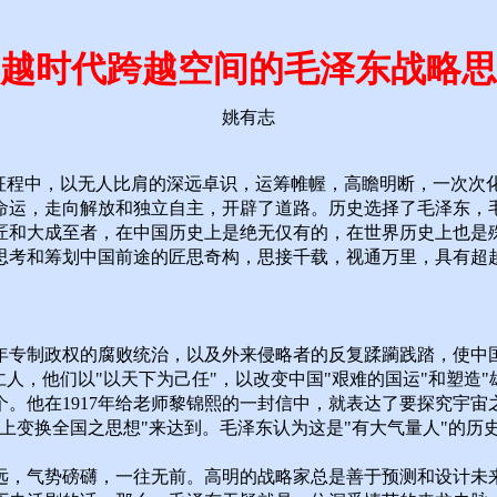
越时代跨越空间的毛泽东战略思
姚有志
长征程中，以无人比肩的深远卓识，运筹帷幄，高瞻明断，一次次
命运，走向解放和独立自主，开辟了道路。历史选择了毛泽东，
匠和大成至者，在中国历史上是绝无仅有的，在世界历史上也是
思考和筹划中国前途的匠思奇构，思接千载，视通万里，具有超
年专制政权的腐败统治，以及外来侵略者的反复蹂躏践踏，使中
人，他们以"以天下为己任"，以改变中国"艰难的国运"和塑造
。他在1917年给老师黎锦熙的一封信中，就表达了要探究宇宙之
上变换全国之思想"来达到。毛泽东认为这是"有大气量人"的历
远，气势磅礴，一往无前。高明的战略家总是善于预测和设计未