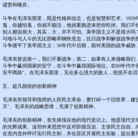
谴责和唾弃。
斗争在毛泽东那里，既是性格和信念，也是智慧和艺术。195
鬼，你越怕鬼，你就不能活，他就要跑进来把你吃掉。我们不
别人都说很大，其实，大，并不可怕。美帝国主义不是很大吗
与地斗与人斗的无比胆略和钢铁意志，抗日战争和解放战争的
斗争摆平了美帝国主义；50年代中后期，面对美国的战争威胁
毛泽东曾说第一，我们不要战争；第二，如果有人来侵略我们
斗争中赢得国家的安宁，在斗争中赢得国际地位。在60年代中
安平两路"。在毛泽东那里，无论多么强大的敌人，统统不在话
五、超凡脱俗的创新精神
毛泽东所领导和指挥的人民民主革命，要打碎一个旧世界，建
天"。毛泽东的战略思维，充满了创新精神。
毛泽东的创新精神，首先体现在他的现代意识上。他是现代文
的光辉成果。这些外来思想中反对阶级压迫、主张民主自由、
在党内党外呼吁实行民主制，并在苏区开展民主实验，提出要