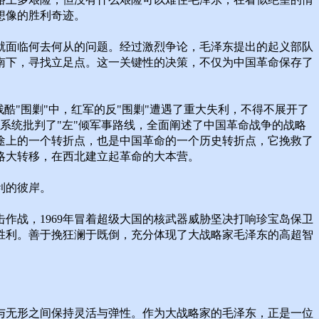
想像的胜利奇迹。
快就面临何去何从的问题。经过激烈争论，毛泽东提出的起义部队
南下，寻找立足点。这一关键性的决策，不仅为中国革命保存了
酷"围剿"中，红军的反"围剿"遭遇了重大失利，不得不展开了
，系统批判了"左"倾军事路线，全面阐述了中国革命战争的战略
途上的一个转折点，也是中国革命的一个历史转折点，它挽救了
略大转移，在西北建立起革命的大本营。
利的彼岸。
反击作战，1969年冒着超级大国的核武器威胁坚决打响珍宝岛保卫
胜利。善于挽狂澜于既倒，充分体现了大战略家毛泽东的高超智
与无形之间保持灵活与弹性。作为大战略家的毛泽东，正是一位