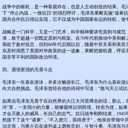
战争中的枢机，是一种客观存在，也是人主动创造的结果。毛泽
下 "停止内战，一致抗日"的强烈呼吁，毛泽东果断实施"逼
国共合作抗日得以实现，它不仅成为中国国家命运的转机，使
战略是一门科学，又是一门艺术，科学精神要讲究原则与规范
准，敢于超越一切既定原则与框架。在70年代初推动中美和
期处于敌对状态，但到60年代后期以后，随着中苏关系和美
东及时洞悉了美国对华政策的这一迹象，果断把握机遇，呼应
国非常不利的国际政治环境。
四、遇强更强的无畏斗志
毛泽东一生喜欢游泳，并多次畅游长江。毛泽东为什么喜欢游
向大自然挑战。毛泽东曾经在他的诗词中写道："敢与天公试比
如果说毛泽东无畏于在自然界的大江大河里搏击的话，那么，
河"里，一支弱小的力量，能够最终以弱胜强、转劣为优，如
才会灭敌人的威风，长自己的志气。抗日战争刚刚结束，194
然接下了这个"请柬"，"不入虎穴，焉得虎子"，他亲自带领
治主张，与蒋介石在谈判桌上唇枪舌剑，斗智斗勇。毛泽东与