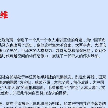
维
化险为夷，创造了一个又一个令人难以置信的奇迹，为中国革命
毛泽东也改写了历史，像他这样集大革命家、大军事家、大理论
殊为罕见的。毛泽东的人格魅力、超群智慧和深邃思想，直到今
越时代跨越空间的雄伟想像力，展现了一代巨人的伟大风采。
国社会长期处于半殖民地半封建的悲惨状态。乱世出英雄，国家
"雄健的国民"为旨归，威武不屈，意志坚强，前仆后继，为中国
"大本大源"的理想和志向。毛泽东笔下宇宙之"大本大源"，实
史使命，并把此作为自己努力追求的目标。
来，这在毛泽东身上体现得最为明显。如果把中国共产党领导的