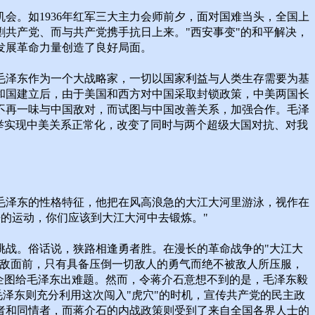
会。如1936年红军三大主力会师前夕，面对国难当头，全国上
剿共产党、而与共产党携手抗日上来。"西安事变"的和平解决，
发展革命力量创造了良好局面。
毛泽东作为一个大战略家，一切以国家利益与人类生存需要为基
和国建立后，由于美国和西方对中国采取封锁政策，中美两国长
不再一味与中国敌对，而试图与中国改善关系，加强合作。毛泽
举实现中美关系正常化，改变了同时与两个超级大国对抗、对我
毛泽东的性格特征，他把在风高浪急的大江大河里游泳，视作在
争的运动，你们应该到大江大河中去锻炼。"
挑战。俗话说，狭路相逢勇者胜。在漫长的革命战争的"大江大
强敌面前，只有具备压倒一切敌人的勇气而绝不被敌人所压服，
，企图给毛泽东出难题。然而，令蒋介石意想不到的是，毛泽东毅
毛泽东则充分利用这次闯入"虎穴"的时机，宣传共产党的民主政
者和同情者，而蒋介石的内战政策则受到了来自全国各界人士的