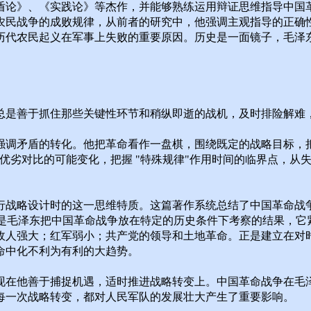
盾论》、《实践论》等杰作，并能够熟练运用辩证思维指导中国
农民战争的成败规律，从前者的研究中，他强调主观指导的正确
历代农民起义在军事上失败的重要原因。历史是一面镜子，毛泽
总是善于抓住那些关键性环节和稍纵即逝的战机，及时排险解难
强调矛盾的转化。他把革命看作一盘棋，围绕既定的战略目标，
优劣对比的可能变化，把握 "特殊规律"作用时间的临界点，从
行战略设计时的这一思维特质。这篇著作系统总结了中国革命战
断是毛泽东把中国革命战争放在特定的历史条件下考察的结果，
敌人强大；红军弱小；共产党的领导和土地革命。正是建立在对
命中化不利为有利的大趋势。
现在他善于捕捉机遇，适时推进战略转变上。中国革命战争在毛
每一次战略转变，都对人民军队的发展壮大产生了重要影响。