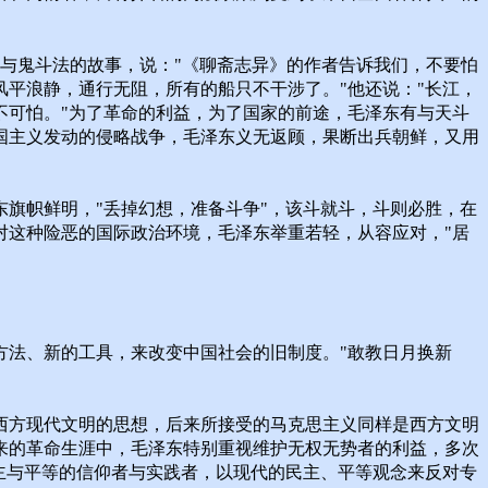
上与鬼斗法的故事，说："《聊斋志异》的作者告诉我们，不要怕
平浪静，通行无阻，所有的船只不干涉了。"他还说："长江，
不可怕。"为了革命的利益，为了国家的前途，毛泽东有与天斗
国主义发动的侵略战争，毛泽东义无返顾，果断出兵朝鲜，又用
旗帜鲜明，"丢掉幻想，准备斗争"，该斗就斗，斗则必胜，在
对这种险恶的国际政治环境，毛泽东举重若轻，从容应对，"居
方法、新的工具，来改变中国社会的旧制度。"敢教日月换新
西方现代文明的思想，后来所接受的马克思主义同样是西方文明
来的革命生涯中，毛泽东特别重视维护无权无势者的利益，多次
主与平等的信仰者与实践者，以现代的民主、平等观念来反对专