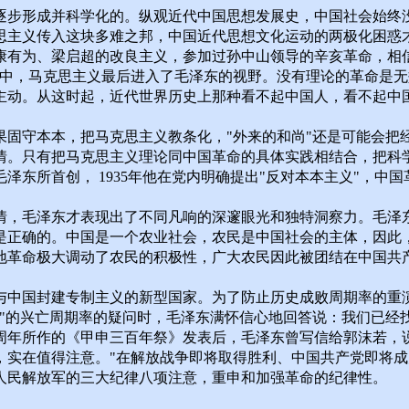
逐步形成并科学化的。纵观近代中国思想发展史，中国社会始终没
思主义传入这块多难之邦，中国近代思想文化运动的两极化困惑
有为、梁启超的改良主义，参加过孙中山领导的辛亥革命，相信
案中，马克思主义最后进入了毛泽东的视野。没有理论的革命是无
主动。从这时起，近代世界历史上那种看不起中国人，看不起中
果固守本本，把马克思主义教条化，"外来的和尚"还是可能会把
情。只有把马克思主义理论同中国革命的具体实践相结合，把科
东所首创， 1935年他在党内明确提出"反对本本主义"，中
，毛泽东才表现出了不同凡响的深邃眼光和独特洞察力。毛泽东所
是正确的。中国是一个农业社会，农民是中国社会的主体，因此
地革命极大调动了农民的积极性，广大农民因此被团结在中国共
中国封建专制主义的新型国家。为了防止历史成败周期率的重演，
"的兴亡周期率的疑问时，毛泽东满怀信心地回答说：我们已经找
0周年所作的《甲申三百年祭》发表后，毛泽东曾写信给郭沫若，
，实在值得注意。"在解放战争即将取得胜利、中国共产党即将
人民解放军的三大纪律八项注意，重申和加强革命的纪律性。