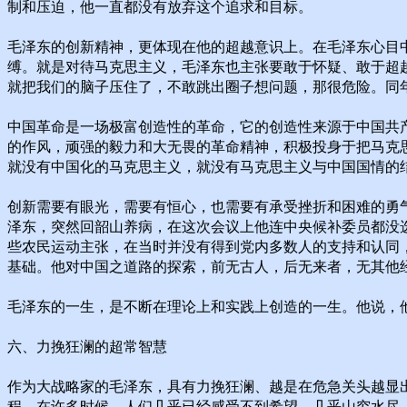
制和压迫，他一直都没有放弃这个追求和目标。
毛泽东的创新精神，更体现在他的超越意识上。在毛泽东心目中
缚。就是对待马克思主义，毛泽东也主张要敢于怀疑、敢于超越
就把我们的脑子压住了，不敢跳出圈子想问题，那很危险。同
中国革命是一场极富创造性的革命，它的创造性来源于中国共
的作风，顽强的毅力和大无畏的革命精神，积极投身于把马克
就没有中国化的马克思主义，就没有马克思主义与中国国情的
创新需要有眼光，需要有恒心，也需要有承受挫折和困难的勇气
泽东，突然回韶山养病，在这次会议上他连中央候补委员都没
些农民运动主张，在当时并没有得到党内多数人的支持和认同
基础。他对中国之道路的探索，前无古人，后无来者，无其他
毛泽东的一生，是不断在理论上和实践上创造的一生。他说，
六、力挽狂澜的超常智慧
作为大战略家的毛泽东，具有力挽狂澜、越是在危急关头越显
程。在许多时候，人们几乎已经感受不到希望，几乎山穷水尽