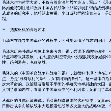
毛泽东作为哲学大师，不仅有着高深的哲学造诣，写出了《矛
比如他特别注意和强调中国古代战争中那些以弱胜强的战例和
从后者的研究中，他总结出黄巢、李自成那样的流寇主义，是
程。
三、把握枢机的高超艺术
毛泽东在领导中国革命的过程中，面对复杂情况与艰难险阻，
毛泽东历来强调从整体出发来考虑问题，强调矛盾的特殊性，
特点和着眼其发展"，在动态的时空背景中发现敌我发展趋势和
性，趋利避害，克敌制胜。
毛泽东的《中国革命战争的战略问题》，就很好体现了他在进
点，乃是"既有顺利的条件，又有困难的条件"。 这一基本判
次大革命的、政治经济发展不平衡的半殖民地半封建的大国；
入到了事物内在，看清了中国革命中的不利因素，又看到了革
从战略的具体运筹来说，毛泽东战略思维的这种特质，尤其表
日游击战争向解放战争大规模运动战等多次重大的战略转变。