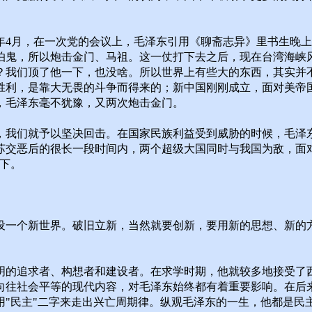
9年4月，在一次党的会议上，毛泽东引用《聊斋志异》里书生晚
怕鬼，所以炮击金门、马祖。这一仗打下去之后，现在台湾海峡风
？我们顶了他一下，也没啥。所以世界上有些大的东西，其实并
胜利，是靠大无畏的斗争而得来的；新中国刚刚成立，面对美帝
，毛泽东毫不犹豫，又两次炮击金门。
，我们就予以坚决回击。在国家民族利益受到威胁的时候，毛泽东
苏交恶后的很长一段时间内，两个超级大国同时与我国为敌，面
下。
设一个新世界。破旧立新，当然就要创新，要用新的思想、新的
明的追求者、构想者和建设者。在求学时期，他就较多地接受了
向往社会平等的现代内容，对毛泽东始终都有着重要影响。在后
用"民主"二字来走出兴亡周期律。纵观毛泽东的一生，他都是民