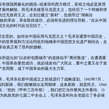
有摆脱两极化的困惑--或者崇尚西方模式，富裕之地必是真理
才最终解除。而毛泽东接受马克思主义，也经历了一个辩难和求
过无政府主义，企划过建立"新村"，也倡导过"湖南自
效的革命，革命取得成功，必须有先进的理论导航，"自从中国
国文化的时代应当完结了。"
经念歪的。如何在中国应用马克思主义？毛泽东通贯中国历史，
学的世界观和方法论同批判地继承中国思想文化遗产相结合，走
国革命真正有了胜利的旗帜。
提出的"以农村包围城市"的道路似乎"离经叛道"，在遭遇重
，中国革命要想成功，就必须发动广大民众，重中之重又在于发
产党周围，成了中国革命的最大生力军。
毛泽东在新中国成立之前就进行了战略谋划。1945年7月，
到新路，我们能够跳出这周期律，这条新路，就是民主。1944
说："您的《甲申三百年祭》，我们把它当作整风文件看待。小
成为执政党的七届二中全会上，毛泽东及时向全党提出了务必保