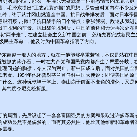
历史活剧的话，那么，毛泽东无疑就是一位洞悉情节的来龙去脉
量，毛泽东提出"工农武装割据"的思想，尽管当时党内有不少反
命火种，终于从井冈山燃遍全中国。抗日战争爆发后，面对日本帝
慧眼洞察，指出了抗日战争的四个特点：敌强我弱、敌退步我进步
了胜利的前景。抗日战争胜利后，中国的前途和命运再次处在新
应该"两步走"，在建立社会主义新中国之前，必须先要完成新民
阶级民主革命"，他及时为中国革命指明了方向。
毛泽东超越一般人的地方，就在于他能够举重若轻，不仅是站在中
处置被抓的蒋介石，一时在共产党和国民党内都产生了严重分歧，
理问题的胸襟，令人叹为观止。新中国成立后，面对美国的全面
老虎。1954年他还曾对芬兰首任驻中国大使说：即便美国的
什么。这种玩乾坤于掌上、泰山崩于前面不变色的浩然，又是何
，其气度令尼克松折服。
打的局面，先后设想了一套套富国强兵的方案和采取过许多革新
的成功显然不是偶然的，而有其必然性，他比其他维新和革命者
际需要。