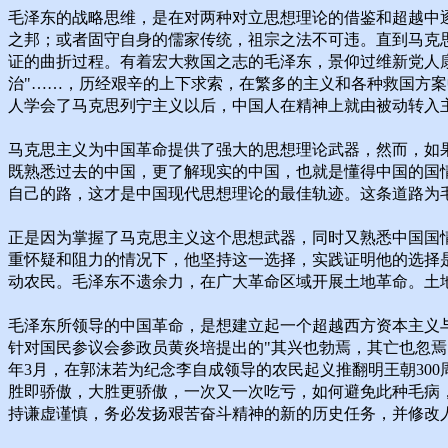
毛泽东的战略思维，是在对两种对立思想理论的借鉴和超越中
之邦；或者固守自身的儒家传统，祖宗之法不可违。直到马克
证的曲折过程。有着宏大救国之志的毛泽东，景仰过维新党人康
治"……，历经艰辛的上下求索，在繁多的主义和各种救国方
人学会了马克思列宁主义以后，中国人在精神上就由被动转入
马克思主义为中国革命提供了强大的思想理论武器，然而，如
既熟悉过去的中国，更了解现实的中国，也就是懂得中国的国
自己的路，这才是中国现代思想理论的最佳轨迹。这条道路为毛泽
正是因为掌握了马克思主义这个思想武器，同时又熟悉中国国情
重怀疑和阻力的情况下，他坚持这一选择，实践证明他的选择
动农民。毛泽东不遗余力，在广大革命区域开展土地革命。土
毛泽东所领导的中国革命，是想建立起一个超越西方资本主义与
针对国民参议会参政员黄炎培提出的"其兴也勃焉，其亡也忽焉
年3月，在郭沫若为纪念李自成领导的农民起义推翻明王朝30
胜即骄傲，大胜更骄傲，一次又一次吃亏，如何避免此种毛病
持谦虚谨慎，务必发扬艰苦奋斗精神的新的历史任务，并修改