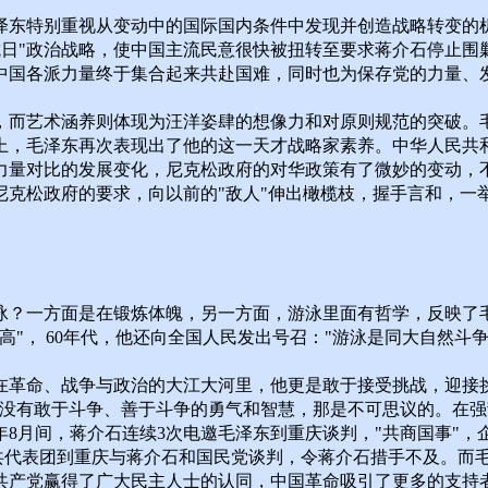
东特别重视从变动中的国际国内条件中发现并创造战略转变的机
蒋抗日"政治战略，使中国主流民意很快被扭转至要求蒋介石停止围
中国各派力量终于集合起来共赴国难，同时也为保存党的力量、
，而艺术涵养则体现为汪洋姿肆的想像力和对原则规范的突破。
解上，毛泽东再次表现出了他的这一天才战略家素养。中华人民共
苏力量对比的发展变化，尼克松政府的对华政策有了微妙的变动，
尼克松政府的要求，向以前的"敌人"伸出橄榄枝，握手言和，一
泳？一方面是在锻炼体魄，另一方面，游泳里面有哲学，反映了
高"， 60年代，他还向全国人民发出号召："游泳是同大自然斗
在革命、战争与政治的大江大河里，他更是敢于接受挑战，迎接
果没有敢于斗争、善于斗争的勇气和智慧，那是不可思议的。在
5年8月间，蒋介石连续3次电邀毛泽东到重庆谈判，"共商国事"
中共代表团到重庆与蒋介石和国民党谈判，令蒋介石措手不及。而
共产党赢得了广大民主人士的认同，中国革命吸引了更多的支持