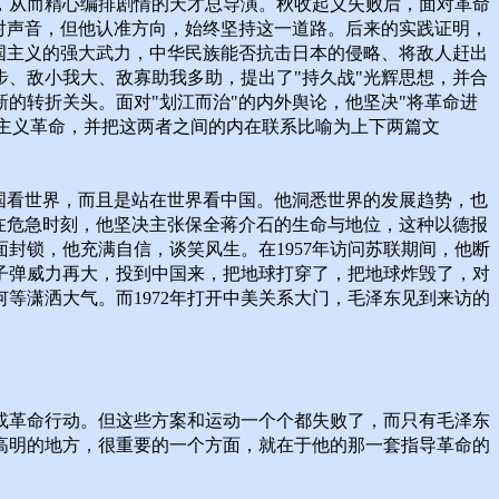
，从而精心编排剧情的天才总导演。秋收起义失败后，面对革命
对声音，但他认准方向，始终坚持这一道路。后来的实践证明，
国主义的强大武力，中华民族能否抗击日本的侵略、将敌人赶出
、敌小我大、敌寡助我多助，提出了"持久战"光辉思想，并合
的转折关头。面对"划江而治"的内外舆论，他坚决"将革命进
主主义革命，并把这两者之间的内在联系比喻为上下两篇文
国看世界，而且是站在世界看中国。他洞悉世界的发展趋势，也
在危急时刻，他坚决主张保全蒋介石的生命与地位，这种以德报
封锁，他充满自信，谈笑风生。在1957年访问苏联期间，他断
原子弹威力再大，投到中国来，把地球打穿了，把地球炸毁了，对
等潇洒大气。而1972年打开中美关系大门，毛泽东见到来访的
或革命行动。但这些方案和运动一个个都失败了，而只有毛泽东
高明的地方，很重要的一个方面，就在于他的那一套指导革命的