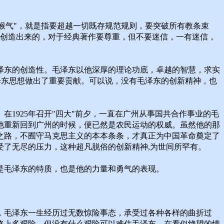
"猴气"，就是指要超越一切既存规范规则，要突破所有教条束
是创造出来的，对于经典著作要尊重，但不要迷信，一有迷信，
泽东的创造性。毛泽东以他深厚的理论功底，卓越的智慧，求实
泽东思想做出了重要贡献。可以说，没有毛泽东的创新精神，也
1925年召开"四大"前夕，一直在广州从事国共合作事业的毛
他重新回到广州的时候，便已然是农民运动的权威。虽然他的那
之路，不囿守马克思主义的本本条条，才真正为中国革命奠定了
了无尽的压力，这种超凡脱俗的创新精神,为世间所罕有。
是毛泽东的特质，也是他的力量和勇气的表现。
，毛泽东一生经历过无数惊险事态，承受过各种各样的曲折过
路上多艰险，但没有什么艰险可以难住毛泽东，在看似绝望的情