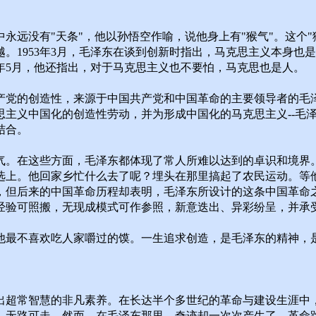
永远没有"天条"，他以孙悟空作喻，说他身上有"猴气"。这个
。1953年3月，毛泽东在谈到创新时指出，马克思主义本身也
年5月，他还指出，对于马克思主义也不要怕，马克思也是人。
产党的创造性，来源于中国共产党和中国革命的主要领导者的毛
思主义中国化的创造性劳动，并为形成中国化的马克思主义--毛
结合。
。在这些方面，毛泽东都体现了常人所难以达到的卓识和境界。在
选上。他回家乡忙什么去了呢？埋头在那里搞起了农民运动。等
，但后来的中国革命历程却表明，毛泽东所设计的这条中国革命
经验可照搬，无现成模式可作参照，新意迭出、异彩纷呈，并承受
他最不喜欢吃人家嚼过的馍。一生追求创造，是毛泽东的精神，
出超常智慧的非凡素养。在长达半个多世纪的革命与建设生涯中
，无路可走。然而，在毛泽东那里，奇迹却一次次产生了。革命