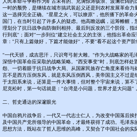
人民革命斗争称作为旷古未有的、充满惊涛骇浪、波澜壮阔的
一时的颓势，是继续在城市搞武装起义还是到农村发展革命力
这一选择完全正确。"星星之火，可以燎原"，他所播下的革
国门，在当时引起了许多人的疑虑。他高瞻远瞩，运筹帷幄，
理划分了抗日战争由防御到相持、最后到反攻的三个阶段，指出
行到底"；面对"一步到位"建立社会主义的主张，他指出革命
章："只有上篇做好，下篇才能做好"，不要"看不起这个资产
"一代天骄，成吉思汗，只识弯弓射大雕。"作为大战略家的
深悟中国革命应采取的战略策略。"西安事变"时，到底怎样
怨、一切着眼于抗日战争大局、从国家民族存亡角度来看待与处
言不是西方压倒东风，就是东风压倒西风，美帝国主义不过是纸
于太阳系来说，还算是一件大事情，但对整个宇宙来说，算不了
尼克松时，第一句话就是："台湾是小问题，世界才是大问题"
二、哲史通达的深邃眼光
中国自鸦片战争后，一代又一代志士仁人，为改变中国落后挨
及中国共产党所领导的中国革命，才最终获得了成功。毛泽东
思想方法，既站在了哲人思维的高峰，又契合了中国社会的实