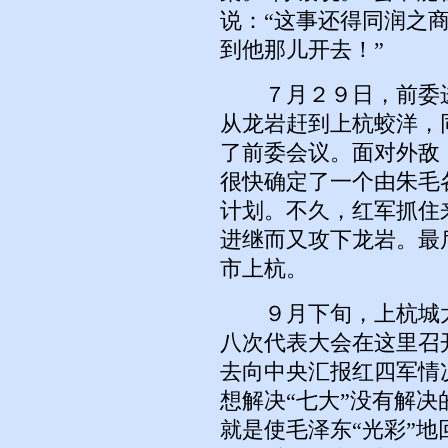
说：“这事还得同润之商
到他那儿开去！”
７月２９日，前委进
从龙岩赶到上杭蛟洋，
了前委会议。面对外敌
很快确定了一个由朱毛
计划。不久，红军抓住
进继而又攻下龙岩。最
市上杭。
９月下旬，上杭城太
八次代表大会在这里召
去向中央汇报红四军情
想解决“七大”没有解
就是使毛泽东“光彩”地