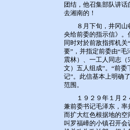
团结，他召集部队讲话
去湘南的！
８月下旬，井冈山收
央给前委的指示信》。
同时对於前敌指挥机关
要”，并指定前委由“
震林）、一工人同志（
文）五人组成”。“前
记”。此信基本上明确
范围。
１９２９年１月２４
兼前委书记毛泽东，率
而扩大红色根据地的空
叫罗福嶂的小镇召开会