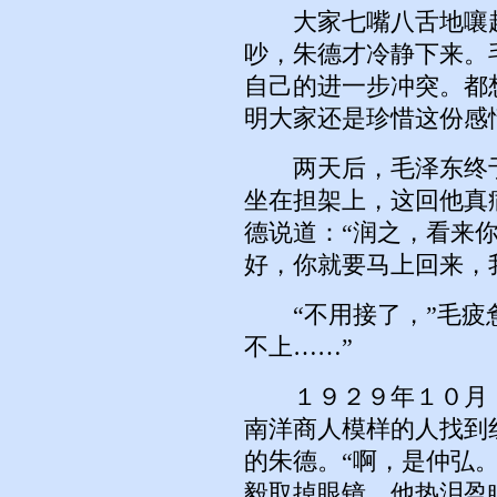
大家七嘴八舌地嚷起
吵，朱德才冷静下来。
自己的进一步冲突。都
明大家还是珍惜这份感
两天后，毛泽东终于
坐在担架上，这回他真
德说道：“润之，看来
好，你就要马上回来，
“不用接了，”毛疲惫
不上……”
１９２９年１０月，
南洋商人模样的人找到
的朱德。“啊，是仲弘
毅取掉眼镜，他热泪盈