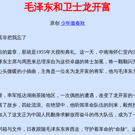
毛泽东和卫士龙开富
原创
少年傲春秋
莫非把我忘了
篇章，那就是1955年大授衔典礼。这一天，中南海怀仁堂内
泽东主席与周恩来总理亲自为这些卓越的将士加冕，将一颗颗闪
心头微暖的小插曲，主角是一位名为龙开富的将军，他与毛泽东
量，率军抵达湖南茶陵地区，一次偶然的遭遇，改变了龙开富的
离了故乡，四处流浪。在绝望中，他听闻革命队伍的到来，毅然
加入了这支正为中国人民翻身求解放而奋斗的伟大队伍，成为了
与文件，日夜跟随毛泽东东奔西走，守护着革命的“命脉”。