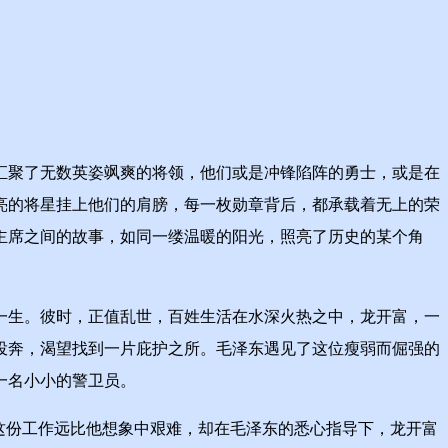
汇聚了无数英姿飒爽的将领，他们或是冲锋陷阵的勇士，或是在
亮的将星挂上他们的肩膀，每一枚勋章背后，都承载着无上的荣
主席之间的故事，如同一缕温暖的阳光，照亮了历史的某个角
一生。彼时，正值乱世，百姓生活在水深火热之中，龙开富，一
投奔，渴望找到一片庇护之所。毛泽东遇见了这位瘦弱而倔强的
一名小小的警卫员。
这份工作远比他想象中艰难，却在毛泽东的悉心指导下，龙开富