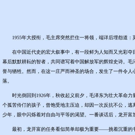
1955年大授衔，毛主席突然拦住一将领，端详后埋怨道：
在中国近代史的宏大叙事中，有一段鲜为人知而又光彩夺目的
幕后默默耕耘的智者，共同谱写着中国解放军的辉煌史诗。毛
誉与牺牲。然而，在这一庄严而神圣的场合，发生了一件令人
落。
时光倒回到1926年，秋收起义前夕，毛泽东为壮大革命力
个孤苦伶仃的孩子，曾饱受地主压迫，却因一次反抗不公，逃
少年，眼中闪烁着对自由与平等的渴望。一番谈话后，龙开富
最初，龙开富的任务看似简单却极为重要——挑着沉重的书箱