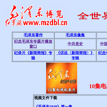
毛泽东著作
毛泽东像集
纪念毛泽东专题片播放
中共党史
中
窗口
纪录片《新闻简报》专
《话说〈新闻简报〉》
纪念
辑
专辑
10集
视频文件下载
《毛泽东1949》第一集