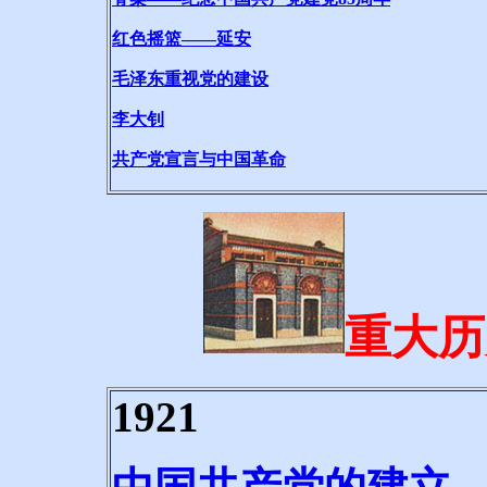
红色摇篮——延安
毛泽东重视党的建设
李大钊
共产党宣言与中国革命
重大历史
1921