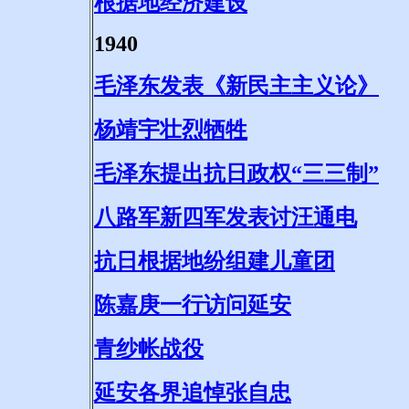
根据地经济建设
1940
毛泽东发表《新民主主义论》
杨靖宇壮烈牺牲
毛泽东提出抗日政权“三三制”
八路军新四军发表讨汪通电
抗日根据地纷组建儿童团
陈嘉庚一行访问延安
青纱帐战役
延安各界追悼张自忠