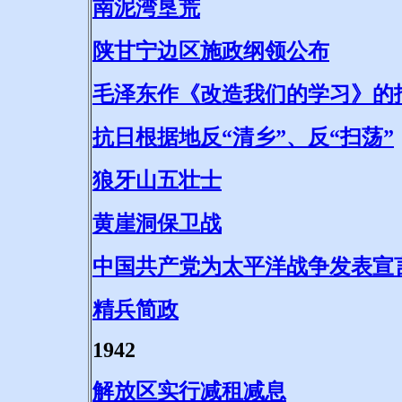
南泥湾垦荒
陕甘宁边区施政纲领公布
毛泽东作《改造我们的学习》的
抗日根据地反“清乡”、反“扫荡”
狼牙山五壮士
黄崖洞保卫战
中国共产党为太平洋战争发表宣
精兵简政
1942
解放区实行减租减息