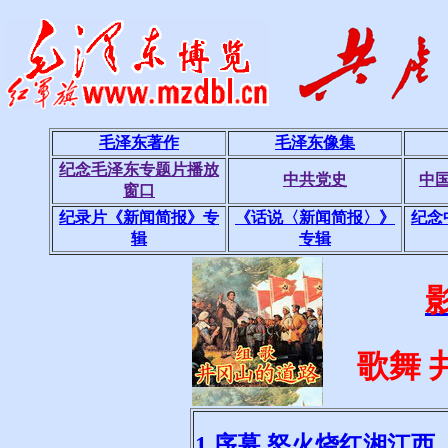
毛泽东著作
毛泽东像集
纪念毛泽东专题片播放
中共党史
中
窗口
纪录片《新闻简报》专
《话说〈新闻简报〉》
纪念
辑
专辑
歌舞 
1 序幕 怒火烧红湘江西