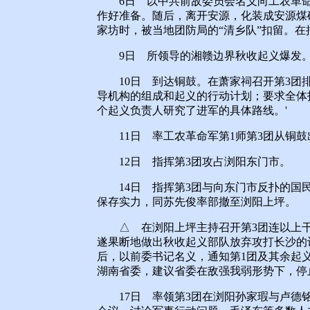
6日 以中共前敌委员会名义向工农革命军
作好准备。随后，离开安源，化装成安源煤
家坊时，被当地团防局的“清乡队”扣留。
9日 所领导的湘赣边界秋收起义爆发
10日 到达铜鼓。在萧家祠召开第3团排
导机构的组成和起义的行动计划；要求全体
个起义负责人研究了进军的具体路线。'
11日 率工农革命军第1师第3团从铜鼓
12日 指挥第3团攻占浏阳东门市。
14日 指挥第3团与向东门市反扑的国民
保存实力，同苏先俊率部撤至浏阳上坪。
△ 在浏阳上坪主持召开第3团连以上干
遂果断地做出秋收起义部队放弃攻打长沙的
后，以前委书记名义，通知第1团及其余起
湖南省委，建议省委在敌强我弱形势下，停
17日 率领第3团在浏阳孙家瑕与卢德铭