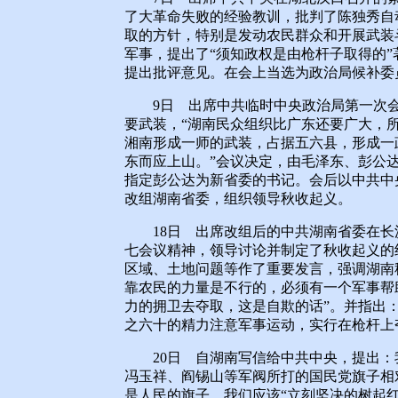
了大革命失败的经验教训，批判了陈独秀自
取的方针，特别是发动农民群众和开展武装
军事，提出了“须知政权是由枪杆子取得的
提出批评意见。在会上当选为政治局候补委
9日 出席中共临时中央政治局第一次会
要武装，“湖南民众组织比广东还要广大，所
湘南形成一师的武装，占据五六县，形成一
东而应上山。”会议决定，由毛泽东、彭公
指定彭公达为新省委的书记。会后以中共中
改组湖南省委，组织领导秋收起义。
18日 出席改组后的中共湖南省委在长
七会议精神，领导讨论并制定了秋收起义的
区域、土地问题等作了重要发言，强调湖南
靠农民的力量是不行的，必须有一个军事帮
力的拥卫去夺取，这是自欺的话”。并指出
之六十的精力注意军事运动，实行在枪杆上
20日 自湖南写信给中共中央，提出：
冯玉祥、阎锡山等军阀所打的国民党旗子相
是人民的旗子。我们应该“立刻坚决的树起红