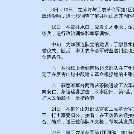
8日～10日 在茅坪与工农革命军第1团
政治影响，进一步调查了解井冈山及其周围
16日 在酃县水口，应袁文才要求，派工
练兵，进行政治训练和军事训练。
中旬 为加强连队党的建设，于酃县水口
誓仪式。随后，率工农革命军转至遂川边境
创造条件。
△ 从报纸上看到南昌起义部队在广州潮
定了在罗霄山脉中段建立革命根据地的主张
△ 获悉湘军分两路从茶陵进攻工农革命军
向安仁、茶陵诸县游击；亲率团部、第3营
扩大政治影响，筹措给养。
24日 在荆竹山对部队宣布工农革命军
三、打土豪要归公。接着，在王佐派来迎接
合。随后，送王佐部队70支枪，帮助其发展
27日 率工农革命军第1团团部、第1营