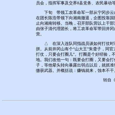
员会，指挥军事及交界8县党务、农民暴动
下旬 带领工农革命军一部从宁冈步云山
在团长陈浩带领下向湘南撤退，企图投靠国民
止向湘南转移。当晚，召开部队营以上干部
由张子清代理团长，将工农革命军带回井冈山
营。
△ 在深入连队同指战员谈如何打仗时说
拼。从前井冈山有个“山大王”朱聋子，同官
打仗，只要会打圈儿”。打圈是个好经验，
地。我们改他一句：既要会打圈，又要会打
子，等他晕头转向暴露出弱点以后，就抓准
缴获武器。并概括说：赚钱就来，蚀本不干
转自