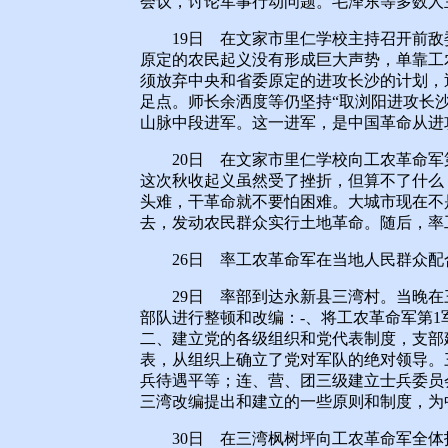
会议，讨论军事行动问题。毛泽东等多数人
19日 在文家市里仁学校主持召开前敌
原定的农民起义没有形成巨大声势，单靠工
须放弃中央和省委原定的进攻长沙的计划，
足点。师长余洒度等仍坚持“取浏阳进攻长
山脉中段进军。这一进军，是中国革命从进
20日 在文家市里仁学校向工农革命军第
这次秋收起义虽然受了挫折，但算不了什么
头难，干革命就不要怕困难。大城市现在不
去，发动农民群众实行土地革命。随后，率
26日 率工农革命军在当地人民群众配
29日 率部到达永新县三湾村。当晚在
部队进行整顿和改编：-、将工农革命军第1
二、建立党的各级组织和党代表制度，支部
表，从组织上确立了党对军队的绝对领导。
兵待遇平等；连、营、团三级建立士兵委员
三湾改编提出和建立的一些原则和制度，为
30日 在三湾枫树坪向工农革命军全体