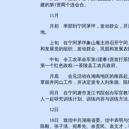
建的第1营两个连会合。
11月
月初 率部到宁冈茅坪，发动群众，开展
地。
上旬 在宁冈茅坪象山庵主持召开宁冈、
和发展党的组织，发动群众，巩固和发展农
中旬 令工农革命军第1团事1营攻打茶陵
第一个红色政权-一茶陵县工农兵政府。
月底 会见活动在湘南地区的南昌起义
覃留井冈山工作，并决定派专人到朱德、陈
同月 在宁冈砻市龙江书院创办军官教导
人一起研究训练计划、训练内容与训练方法
12日
18日 致信中共湖南省委。信中表明与
陈毅、张子清、宛希先、余贲民、袁文才，