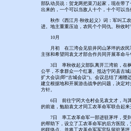
部队动员说：贺龙两把菜刀起家，现在带了
出来的，一个可以当敌人十个，十个可以当
秋作《西江月·秋收起义》词：军叫工农
进。地主重重压迫，农民个个同仇。秋收时
10月
月初 在三湾会见驻井冈山茅坪的农民军
主张和希望同袁文才部合作共同开展革命斗
3日 率秋收起义部队离开三湾前，在枫
公平，不拿群众一个红薯。抵达宁冈县古城
扩大会议(即“古城会议”)。会议总结了湘
建立根据地和开展游击战争的问题，决定对
方针。
6日 前往宁冈大仓村会见袁文才，与其
的前途，勉励袁文才同工农革命军联合起来
7日 率工农革命军一部进驻茅坪，受到
的帮助下，设立了工农革命军的后方医院，
的联络点。并将工农革命军军官队留驻茅坪