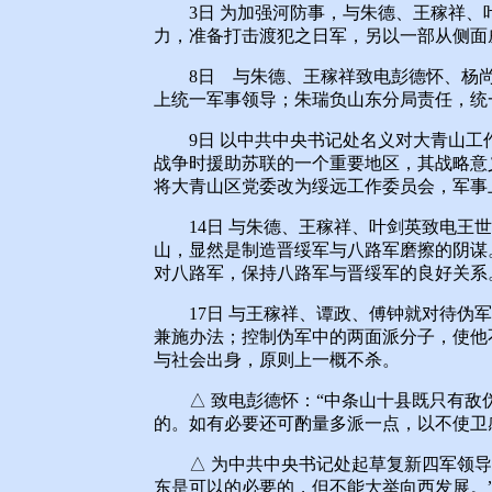
3日 为加强河防事，与朱德、王稼祥、
力，准备打击渡犯之日军，另以一部从侧面
8日 与朱德、王稼祥致电彭德怀、杨尚
上统一军事领导；朱瑞负山东分局责任，统
9日 以中共中央书记处名义对大青山工
战争时援助苏联的一个重要地区，其战略意
将大青山区党委改为绥远工作委员会，军事上
14日 与朱德、王稼祥、叶剑英致电王世
山，显然是制造晋绥军与八路军磨擦的阴谋
对八路军，保持八路军与晋绥军的良好关系
17日 与王稼祥、谭政、傅钟就对待伪军
兼施办法；控制伪军中的两面派分子，使他
与社会出身，原则上一概不杀。
△ 致电彭德怀：“中条山十县既只有敌
的。如有必要还可酌量多派一点，以不使卫
△ 为中共中央书记处起草复新四军领导
东是可以的必要的，但不能大举向西发展。