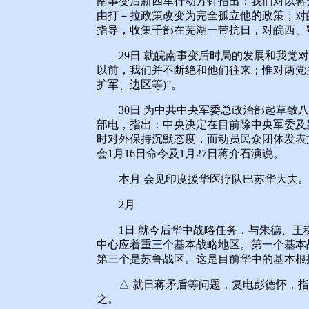
南事变后新四军行动方针指出：我们对以蒋
由打－拉政策改变为完全孤立他的政策；对
指导，收集千部在芜湖一带抗日，对皖西、
29日 就皖南事变后时局的发展和我党对
以前，我们并不断绝和他们往来；惟对两党
扩军、边区等)”。
30日 为中共中央军委总政治部起草致八
部电，指出：中央决定在目前除中央军委及
时对外保持沉默态度，而动员民众团体发表
会1月16日命令及1月27日蒋介石演说。
本月 会见印度援华医疗队巴苏华大夫。
2月
1日 就今后华中战略任务，与朱德、王
中心应着重三个基本战略地区。第一个基本
第三个是苏鲁战区。这是目前华中的基本根
△ 就日蒋矛盾等问题，复电彭德怀，指出
之。