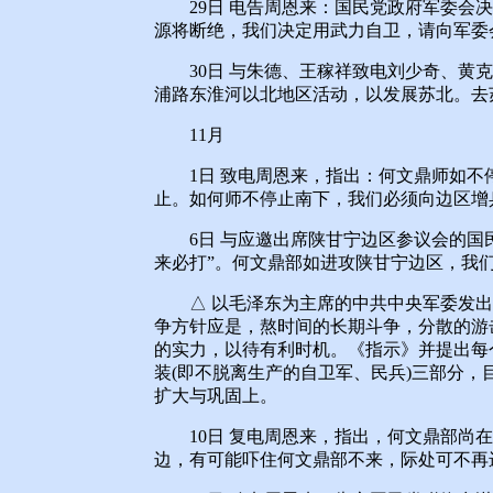
29日 电告周恩来：国民党政府军委会决
源将断绝，我们决定用武力自卫，请向军委
30日 与朱德、王稼祥致电刘少奇、黄克
浦路东淮河以北地区活动，以发展苏北。去
11月
1日 致电周恩来，指出：何文鼎师如不
止。如何师不停止南下，我们必须向边区增
6日 与应邀出席陕甘宁边区参议会的国民
来必打”。何文鼎部如进攻陕甘宁边区，我
△ 以毛泽东为主席的中共中央军委发出
争方针应是，熬时间的长期斗争，分散的游
的实力，以待有利时机。《指示》并提出每
装(即不脱离生产的自卫军、民兵)三部分
扩大与巩固上。
10日 复电周恩来，指出，何文鼎部尚在桃
边，有可能吓住何文鼎部不来，际处可不再