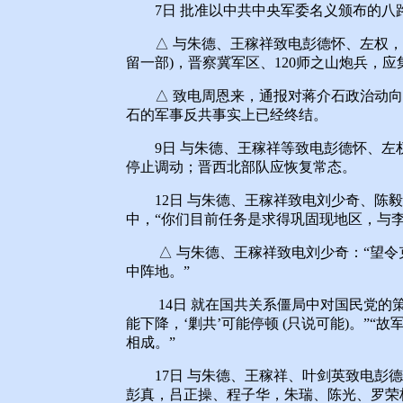
7日 批准以中共中央军委名义颁布的八
△ 与朱德、王稼祥致电彭德怀、左权，指
留一部)，晋察冀军区、120师之山炮兵，
△ 致电周恩来，通报对蒋介石政治动向
石的军事反共事实上已经终结。
9日 与朱德、王稼祥等致电彭德怀、左
停止调动；晋西北部队应恢复常态。
12日 与朱德、王稼祥致电刘少奇、陈毅
中，“你们目前任务是求得巩固现地区，与李
△ 与朱德、王稼祥致电刘少奇：“望令
中阵地。”
14日 就在国共关系僵局中对国民党的策
能下降，‘剿共’可能停顿 (只说可能)。”
相成。”
17日 与朱德、王稼祥、叶剑英致电彭德
彭真，吕正操、程子华，朱瑞、陈光、罗荣