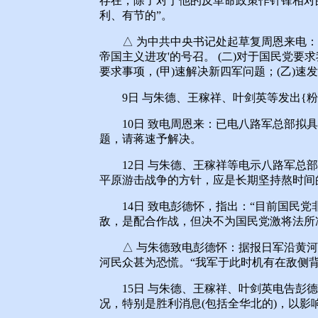
存在，除了对于他的反革命政策作针锋相对的
利、有节的”。
△ 为中共中央书记处起草复周恩来电：“
帝国主义进攻'的号召。 (二)对于国民党要
要求事项，(甲)速解决新四军问题；(乙)速发
9日 与朱德、王稼祥、叶剑英等发出{粉
10日 致电周恩来：已电八路军总部拟具
题，请蒋速予解决。
12日 与朱德、王稼祥等电示八路军总部、
平原游击战争的方针，应是长期坚持熬时间
14日 致电彭德怀，指出：“目前国民党
敌，是配合作战，但决不为国民党激将法所
△ 与朱德致电彭德怀：据报日军沿黄河
河民众甚为恐慌。“我军于此时机有在敌侧
15日 与朱德、王稼祥、叶剑英电告彭德
况，特别是胜利消息(包括全华北的)，以影