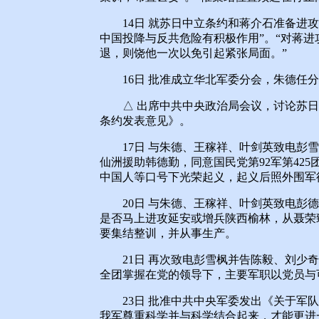
14日 就苏日中立条约和蒋介石准备进攻
中国投降与反共危险有积极作用”。“对蒋
退，则饶他一次以免引起紧张局面。”
16日 批准成立华北军委分会，朱德任分
△ 出席中共中央政治局会议，讨论苏日
条约发表意见》。
17日 与朱德、王稼祥、叶剑英致电彭雪
仙洲援助韩德勤，同意国民党第92军第42
中国人等口号下光荣起义，起义后照外围军
20日 与朱德、王稼祥、叶剑英致电彭德
是否马上进攻延安或增兵陕西榆林，从聂荣
要集结整训，并从事生产。
21日 再次致电彭雪枫并告陈毅、刘少奇
全团掌握在党的领导下，主要军职以党员与
23日 批准中共中央军委发出《关于军队
我军尊重科学并与科学结合起来，才能更进