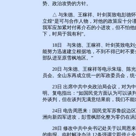
势、政治攻势的方针。
△ 与朱德、王稼祥、叶剑英致电彭德怀
立煌“是可与合作人物，对他的政策应十分
我军应加紧对付蒋介石的小进攻，但不怕他
下，时局于我有利”。
18日 与朱德、王稼祥、叶剑英致电刘少
能努力迅速建立根据地，不到不得已时不要
部队进至原雪枫地区。”
20日 与朱德、王稼祥等电示朱瑞、陈光
员会。全山东再成立统一的军政委员会，统
23日 出席中共中央政治局会议，对为中
明。复电指出：“如国民党方面认为可以谈
外谈判，但在谈判无满意结果前，我们不能
24日 电告周恩来：国民党军苏鲁皖边区
洲向新四军进攻，彭雪枫部化整为零仍在涡
28日 修改中共中央书记处关于以周恩来
的电报。临时解决办法 12条强调立即停止