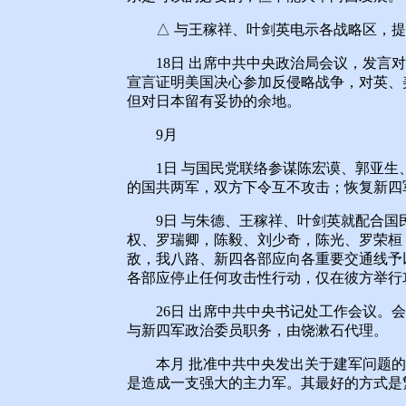
△ 与王稼祥、叶剑英电示各战略区，提出
18日 出席中共中央政治局会议，发言对
宣言证明美国决心参加反侵略战争，对英、
但对日本留有妥协的余地。
9月
1日 与国民党联络参谋陈宏谟、郭亚生
的国共两军，双方下令互不攻击；恢复新四
9日 与朱德、王稼祥、叶剑英就配合国
权、罗瑞卿，陈毅、刘少奇，陈光、罗荣桓
敌，我八路、新四各部应向各重要交通线予
各部应停止任何攻击性行动，仅在彼方举行
26日 出席中共中央书记处工作会议。会
与新四军政治委员职务，由饶漱石代理。
本月 批准中共中央发出关于建军问题的
是造成一支强大的主力军。其最好的方式是