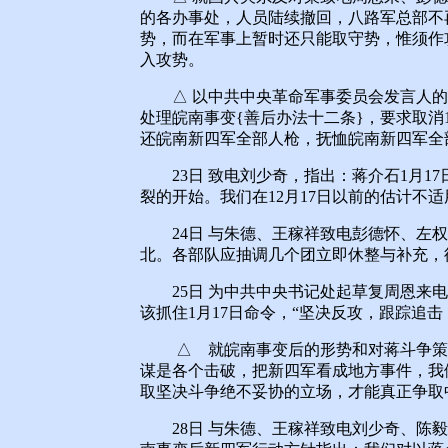
的各办事处，人员陆续撤回，八路军总部不
势，而在军事上暂时还只能取守势，惟须作
入攻势。
△ 以中共中央革命军事委员会发言人的
处理皖南事变{善后办法十二条}，要求取消
还皖南新四军全部人枪，抚恤皖南新四军全
23日 致电刘少奇，指出：蒋介石1月1
裂的开始。我们在12月17日以前的估计不适
24日 与朱德、王稼祥致电彭德怀、左权
北。各部队应抽调几个团立即休整与补充，
25日 为中共中央书记处起草复周恩来电
该抓住1月17日命令，“坚决反攻，跟踪追
△ 就皖南事变后的形势和对蒋斗争策略
谋是各个击破，把新四军看成地方事件，我
取坚决斗争绝不妥协的立场，才能真正争取
28日 与朱德、王稼祥致电刘少奇、陈毅