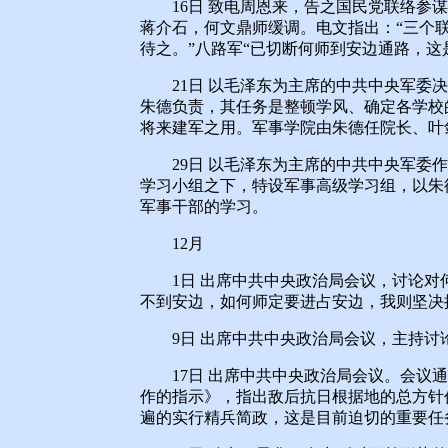
16日 致电周恩来，告之国民党联络参谋
蒋介石，何文鼎师缓调。电文指出：“三个
待之。”八路军“已切断何师到安边通路，这
21日 以毛泽东为主席的中共中央军委决
朱德负责，其任务是整顿学风、确定各学校
将来建军之用。军事学院由朱德任院长、叶
29日 以毛泽东为主席的中共中央军委作
学习小组之下，特设军事高级学习组，以朱
军事干部的学习。
12月
1日 出席中共中央政治局会议，讨论对
不到安边，如何师定要进占安边，我则坚决
9日 出席中共中央政治局会议，主持讨
17日 出席中共中央政治局会议。会议通
作的指示》，指出敌后抗日根据地的总方针
遍的实行精兵简政，这是目前迫切的重要任