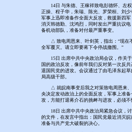
14日 与朱德、王稼祥致电彭德怀、左权
正操、程子华，朱瑞、陈光、罗荣桓、刘少
军事上迅即准备作全面大反攻，救援新四军
消灭韩德勤、沈鸿烈，同时发出严重抗议电
备机动部队，准备对付最严重事变。
△ 致电周恩来、叶剑英，指出：“现在
全军覆灭。请立即要蒋下令停战撤围。”
15日 出席中共中央政治局会议，作关于
国的政治反攻，像前年我们反对第一次反共
退国民党的进攻。会议通过了由毛泽东起草
局高级干部。
△ 就皖南事变后我之对策致电周恩来、
央决定发动政治上的全面反攻，军事上准备
攻，方能打退蒋介石的挑衅与进攻，必须不
18日 出席中共中央政治局紧急会议，讨
的文件，在发言中指出：国民党最近消灭皖
准备与共产党大破裂的决心。