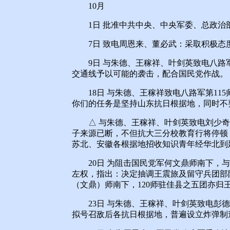
10月
1日 批准中共中央、中央军委、总政治
7日 致电周恩来、董必武：采取积极态
9日 与朱德、王稼祥、叶剑英致电八路
交通线予以可能的袭击，配合国民党作战。
18日 与朱德、王稼祥致电八路军第11
你们的任务是坚持山东抗日根据地，同时不
△ 与朱德、王稼祥、叶剑英致电刘少奇
子来源已断，不但抗大三分校教育行将停顿
苏北、安徽各根据地招收知识青年经华北到
20日 为阻击国民党军何文鼎师南下，与
左权，指出：决定抽调王震旅及留守兵团部队
（文鼎）师南下，120师驻佳县之五团亦归
23日 与朱德、王稼祥、叶剑英致电彭德
拟号召敌后各抗日根据地，普遍设立炸弹制