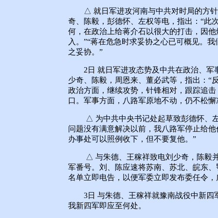
△ 就日军进攻河南与中共对时局的方针
奇、陈毅，彭德怀、左权等电，指出：“此
何，在政治上给蒋介石以很大的打击，因他
入。”“蒋在危急时求妥协之心已可概见。
之妥协。”
2日 就日军进攻态势及中共在政治、军
少奇、陈毅，周恩来、董必武等，指出：“
政治方面，继续攻势，针锋相对，跟踪追击
口。军事方面，八路军原地不动，仍不松懈
△ 为中共中央书记处起草致彭德怀、左
问题没有满意解决以前，我八路军停止给他
办事处可以照例收下，但不要复他。”
△ 与朱德、王稼祥致电刘少奇，陈毅并
军番号。刘、陈应速将苏南、苏北、皖东、
名单立即电告，以便军委立即发布委任令，
3日 与朱德、王稼祥就豫南战役中新四军
我新四军即应至何处。