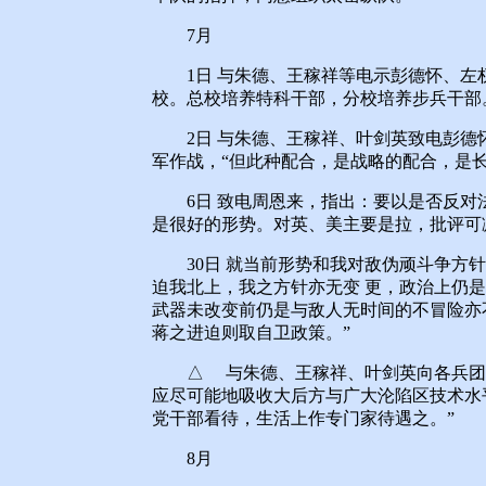
7月
1日 与朱德、王稼祥等电示彭德怀、左
校。总校培养特科干部，分校培养步兵干部
2日 与朱德、王稼祥、叶剑英致电彭德
军作战，“但此种配合，是战略的配合，是
6日 致电周恩来，指出：要以是否反对
是很好的形势。对英、美主要是拉，批评可
30日 就当前形势和我对敌伪顽斗争方针
迫我北上，我之方针亦无变 更，政治上仍
武器未改变前仍是与敌人无时间的不冒险亦
蒋之进迫则取自卫政策。”
△ 与朱德、王稼祥、叶剑英向各兵团首
应尽可能地吸收大后方与广大沦陷区技术水
党干部看待，生活上作专门家待遇之。”
8月