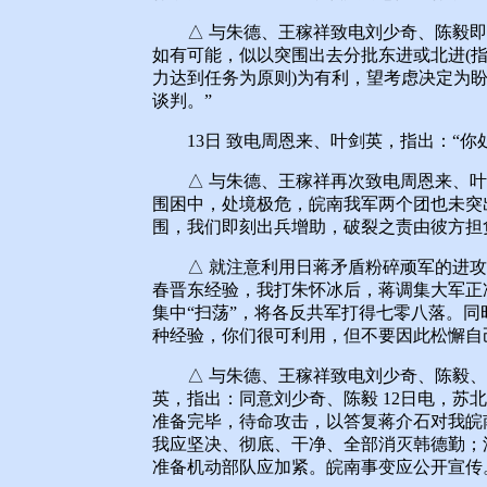
△ 与朱德、王稼祥致电刘少奇、陈毅即转
如有可能，似以突围出去分批东进或北进(
力达到任务为原则)为有利，望考虑决定为
谈判。”
13日 致电周恩来、叶剑英，指出：“你
△ 与朱德、王稼祥再次致电周恩来、叶
围困中，处境极危，皖南我军两个团也未突
围，我们即刻出兵增助，破裂之责由彼方担
△ 就注意利用日蒋矛盾粉碎顽军的进攻
春晋东经验，我打朱怀冰后，蒋调集大军正
集中“扫荡”，将各反共军打得七零八落。
种经验，你们很可利用，但不要因此松懈自
△ 与朱德、王稼祥致电刘少奇、陈毅、
英，指出：同意刘少奇、陈毅 12日电，苏
准备完毕，待命攻击，以答复蒋介石对我皖
我应坚决、彻底、干净、全部消灭韩德勤；
准备机动部队应加紧。皖南事变应公开宣传