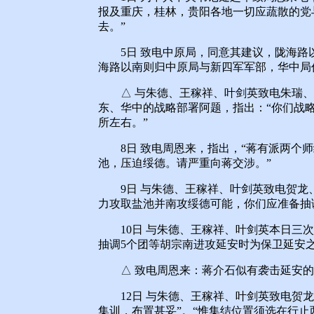
报及重庆，桂林，贵阳各地一切应蔬散的党
去。”
5日 致电中原局，同意其建议，陇海路
海路以南则归中原局与新四军军部，华中局
△ 与朱德、王稼祥、叶剑英致电朱瑞、
东、华中的战略部署阿题，指出：“你们战
所左右。”
8日 致电周恩来，指出，“蒋有派两个师
池，压迫绥德。请严重向蒋交涉。”
9日 与朱德、王稼祥、叶剑英致电贺龙、
力攻取盐池并南攻绥德可能，你们应准备抽
10日 与朱德、王稼祥、叶剑英本日三次
抽调5个团等胡宗南进攻延安时为保卫延安
△ 致电周恩来：蒋介石似有袭击延安的
12日 与朱德、王稼祥、叶剑英致电贺龙
集训，布置甚妥”。“惟集结位置须选在行止