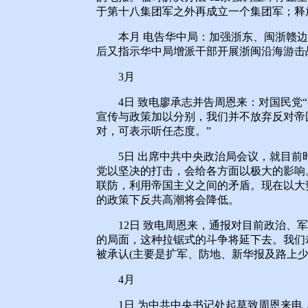
于第十八集团军之外再成立一个集团军；释
本月 电告华中局：加强浙东、闽浙赣边
后又指示华中局增派干部开展浙闽沿海游击
3月
4日 致电廖承志并告周恩来：对国民党“
宣传与政策加以分别，我们并不放弃反对帝
对，可表示听任态度。”
5日 出席中共中央政治局会议，就目前
党以坚决的打击，会给各方面以极大的影响
联防，利用帝国主义之间的矛盾。现在以大
的政策下反共高潮将会降低。
12日 致电周恩来，通报对目前政治、军
的局面，这种拉锯式的斗争将延下去。我们
被承认(主要是扩军、防地、新华报及路上少
4月
1日 为中共中央书记处起草致周恩来电，