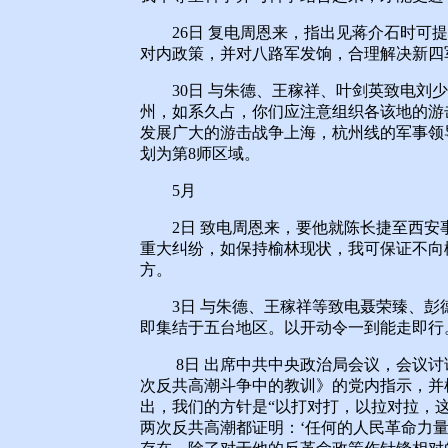
26日 复电周恩来，指出见蒋介石时可提
对内政策，并对八路军发饷，合理解决新四
30日 与朱德、王稼祥、叶剑英致电刘少
州，如系久占，你们应注意组织各该地的游
发展广大的游击战争上海，杭州线的军事领
划为第8师区域。
5月
2日 致电周恩来，要他就陈长捷至西安事
重大纠纷，如保持榆林现状，我可保证不向
方。
3日 与朱德、王稼祥等致电聂荣臻、彭
即集结于五台地区。以开动令一到能走即行
8日 出席中共中央政治局会议，会议讨
次反共高潮斗争中的教训》的党内指示，并
出，我们的方针是“以打对打，以拉对拉，
两次反共高潮都证明：‘任何的人民革命力