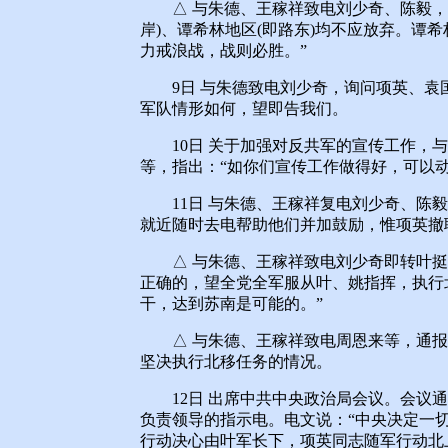
△ 与朱德、王稼祥致电刘少奇、陈毅，指
岸)、谭希林地区(即路东)均不应放弃。谭
力戒浪战，战则必胜。”
9日 与朱德致电刘少奇，询问项英、袁
军队情形如何，望即告我们。
10日 关于加强对反共军的宣传工作，与
等，指出：“如你们宣传工作做得好，可以
11日 与朱德、王稼祥复电刘少奇、陈毅
就近随时去电帮助他们并加鼓励，惟项英撤
△ 与朱德、王稼祥致电刘少奇即转叶挺
正确的，望全党全军服从叶、姚指挥，执行
干，达到苏南是可能的。”
△ 与朱德、王稼祥致电周恩来等，通报
坚决执行北移任务的情况。
12日 出席中共中央政治局会议。会议通
负责领导的指示电。电文说：“中央决定一
行动决心由叶军长下，项英同志随军行动北