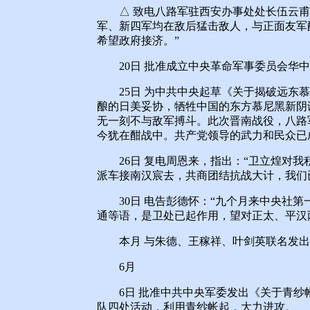
△ 致电八路军驻西安办事处处长伍云甫
军、新四军均在敌后猛击敌人，与正面友军
希望政府接济。”
20日 批准成立中央革命军事委员会华中
25日 为中共中央起草《关于揭破远东慕
酿的日美妥协，牺牲中国的东方慕尼黑新阴
无一刻不与敌军搏斗。此次晋南战役，八路
今犹在酣战中。共产党领导的武力和民众已
26日 复电周恩来，指出：“卫立煌对我
派车接南汉宸去，共商团结抗战大计，我们
30日 电告彭德怀：“九个月来中央社第
通等语，是卫处已起作用，望对正太、平汉
本月 与朱德、王稼祥、叶剑英联名发出
6月
6日 批准中共中央军委发出《关于青纱
队四处活动，利用青纱帐起，大力进攻。