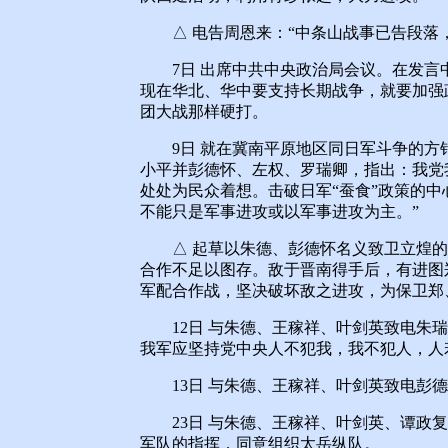
△ 电告周恩来：“中条山战事已告段落，
7日 出席中共中央政治局会议。在发言中
现在华北、华中要支持长期战争，就要加强
团大战那样硬打。
9日 就在冀南平原地区同日军斗争的方
小平并彭德怀、左权、罗瑞卿，指出：我党
处处为民众着想。击破日军“蚕食”政策的中
不能只是军事进攻或以军事进攻为主。”
△ 起草以朱德、彭德怀名义致卫立煌的
合作不足以图存。敌于晋南得手后，有进图
军配合作战，坚决破坏敌之进攻，为保卫郑
12日 与朱德、王稼祥、叶剑英致电朱瑞
我军应坚持党中央人不犯我，我不犯人，人
13日 与朱德、王稼祥、叶剑英致电彭德
23日 与朱德、王稼祥、叶剑英、谭政复
军队的指挥，同意组织太岳纵队。