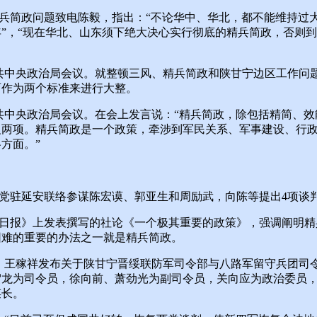
简政问题致电陈毅，指出：“不论华中、华北，都不能维持过大
”，“现在华北、山东须下绝大决心实行彻底的精兵简政，否则
共中央政治局会议。就整顿三风、精兵简政和陕甘宁边区工作问
育作为两个标准来进行大整。
共中央政治局会议。在会上发言说：“精兵简政，除包括精简、效
义两项。精兵简政是一个政策，牵涉到军民关系、军事建设、行
方面。”
党驻延安联络参谋陈宏谟、郭亚生和周励武，向陈等提出4项谈
日报》上发表撰写的社论《一个极其重要的政策》，强调阐明精
困难的重要的办法之一就是精兵简政。
、王稼祥发布关于陕甘宁晋绥联防军司令部与八路军留守兵团司
贺龙为司令员，徐向前、萧劲光为副司令员，关向应为政治委员
谋长。