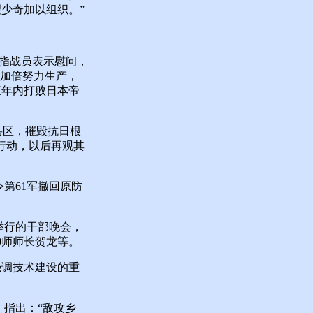
少奇加以组织。”
指战员表示慰问，
，加倍努力生产，
三年内打败日本帝
岳区，摧毁抗日根
行动，以后再观其
第61军撤回原防
举行的干部晚会，
0师师长贺龙等。
调技术建设的重
指出：“敌攻乡