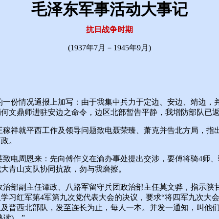
毛泽东军事活动大事记
抗日战争时期
(1937年7月－1945年9月)
的一份情况通报上加写：由于我集中兵力于定边、安边、靖边，
消何文鼎师进驻安边之命令，边区北部暂告平静，我增防部队已
稼祥就平西工作及领导问题致电聂荣臻、萧克并告北方局，指
简政。
致电周恩来：先向傅作义在渝办事处提出交涉，要傅将骑4师、
我大青山支队协同抗敌，勿与我磨擦。
政治部副主任谭政、八路军留守兵团政治部主任莫文骅，指示陕
学习红军第4军第九次党代表大会的决议，要求“将四军九次大
队及晋西北部队，发至连长为止，每人一本。并发一通知，叫他
读)。”