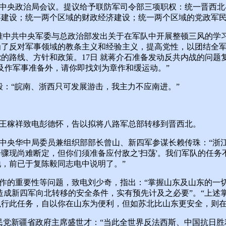
中央政治局会议。提议给予联防军司令部三项职权：统一晋西北
事建设；统一两个区域的财政经济建设；统一两个区域的党政军
准中共中央军委与总政治部发出关于在军队中开展整顿三风的学
为了反对军事领域的教条主义和经验主义，提高党性，以团结全
的路线、方针和政策。17日 就蒋介石准备发动反共内战的问题
及作军事准备外，请你即找刘为章作和缓运动。”
：“皖南、浙西只可发展游击，我主力不应南进。”
王稼祥致电彭德怀，告以拟将八路军总部转移到晋西北。
中央华中局委员兼组织部部长曾山、新四军参谋长赖传珠：“浙
骤现尚难断定，但你们须准备应付敌之'扫荡'。我们军队的任务
，前已于复陈毅同志电中说明了。”
作的重要性等问题，致电刘少奇，指出：“掌握山东及山东的一切
造成新四军向北转移的安全条件，实有预先计及之必要”。“上述
执行此任务，自以你在山东为便利，但如苏北比山东更安全，则在
民党新疆省政府主席盛世才：“当此全世界反法西斯、中国抗日胜