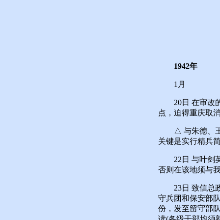
1942年
1月
20日 在审改
点，迫得重庆取
△ 与朱德、王
关键是实行精兵
22日 与叶剑英
否则在该地须与
23日 致信总
守兵团和保安部队
份，发至留守部
读(各级干部均须熟