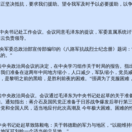
阎正坚决抵抗，要求我们援助。望令我军及时予以必要援助，以
中央书记处工作会议。会议同意毛泽东的提议，军委直属系统讨
陈云负责领导。
央军委总政治部宣传部编印的《八路军抗战烈士纪念册》题词：
的。”
共中央政治局会议的决定，在中央学习组作关于时局的报告。指出
，我们准备在这两年中间地方缩小，人口减少，军队缩小，党员
难，是黎明之前的黑暗，是胜利前夜的困难。”强调为了克服困难
共中央政治局会议。会议通过毛泽东为中央书记处起草的关于准
知。通知指出：蒋介石及国民党正准备于日苏战争爆发后举行第
党和全国人民，适当地应付此次高潮及 今年极大困难。困难的
中央书记处起草致陈毅电：关于韩德勤的军力与地区，“以能维持
地区可划给一个适当的立足地。”