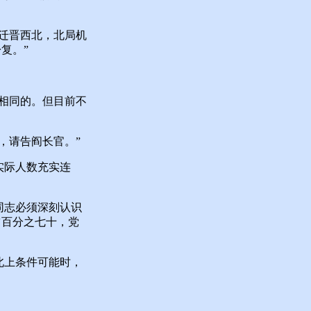
迁晋西北，北局机
复。”
。
相同的。但目前不
，请告阎长官。”
实际人数充实连
同志必须深刻认识
占百分之七十，党
北上条件可能时，