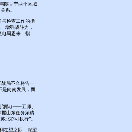
与陕甘宁两个区域
民关系。
习与检查工作的指
军，增强战斗力，
复电周恩来，指
江战局不久将告一
不是向南发展，而
部队(一一五师、
掌握山东任务须请
苏北亦可执行”。
利在望之际，深望