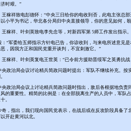
济时艰。”
、王稼祥致电彭德怀：“中央三日给你的电收到否，此电主张总部
，以小平为书记，华北各分局归中央直接领导，你的意见如何，盼
王稼祥、叶剑英致电李先念等，对新四军第 5师工作发出指示
毅：“军委给五师指示方针电已告，你谅收到，与来电所述意见是
恶，因我方正和国民党重开谈判，不宜刺激它。”
王稼祥、叶剑英复电王世英：“已令前方援助晋绥军之英勇抗战
中央政治局会议讨论精兵简政问题时提出：军队不继续补充。按
制。
中央政治局会议上讨论精兵简政问题时指出，敌后各根据地负责
三风的重要性。精简的比例是：在全部脱离生产的人员中，军队
三十。
少奇，指出，我们现向国民党表示，在战后或在反攻阶段具备了
可以开赴黄河以北。