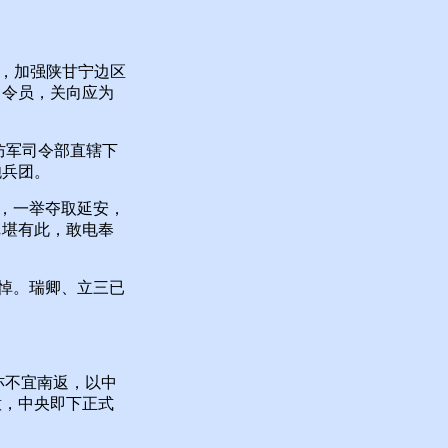
，加强陕甘宁边区
司令员，关向应为
防军司令部直辖下
炮兵团。
，一举夺取延安，
岂堪有此，敢电奉
悼。瑞卿、立三已
亦不宜南返，以中
意，中央即下正式