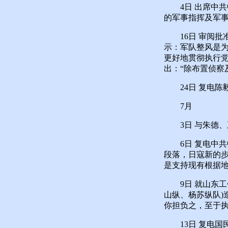
4日 出席中共
的军事指挥及军
16日 审阅批
示：军队整风是
更好地贯彻执行党
出：“除布置侦察
24日 复电陈毅
7月
3日 与朱德、
6日 复电中共
段落，日寇新的步
是支持现有根据地
9日 就山东工
山纵、杨苏纵队)
你担负之，至于
13日 复电国