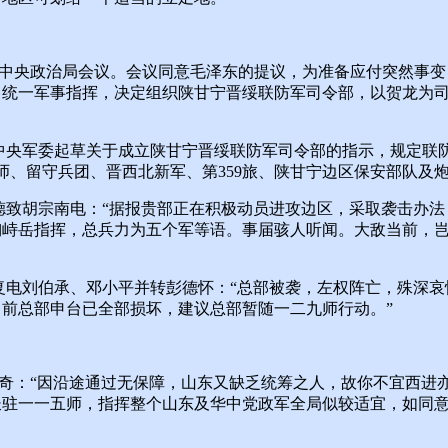
中央政治局会议。会议同意毛泽东的提议，为准备应付突然事变
，统一军事指挥，决定组织陕甘宁晋绥联防军司令部，以贺龙为
中央军委起草关于成立陕甘宁晋绥联防军司令部的指示，规定联
0师、留守兵团、晋西北新军、第359旅、陕甘宁边区保安部队及
德致胡宗南电：“据报贵部正在积极动员进攻边区，采取袭击办法
陶峙岳指挥，总兵力为五个军等语。事届骇人听闻。大敌当前，
复电刘伯承、邓小平并转彭德怀：“总部被袭，左权阵亡，殊深哀
前总部申台已全部损坏，建议总部暂随一二九师行动。”
奇：“因沿途通过无保障，山东又缺乏统筹之人，故你不宜西进
长驻一一五师，指挥整个山东及华中党政军全局似较适宜，如同