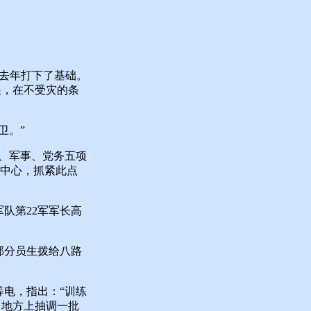
去年打下了基础。
展，在不受灾的条
卫。”
、军事、党务五项
本中心，抓紧此点
队第22军军长高
部分员生拨给八路
电，指出：“训练
中地方上抽调一批