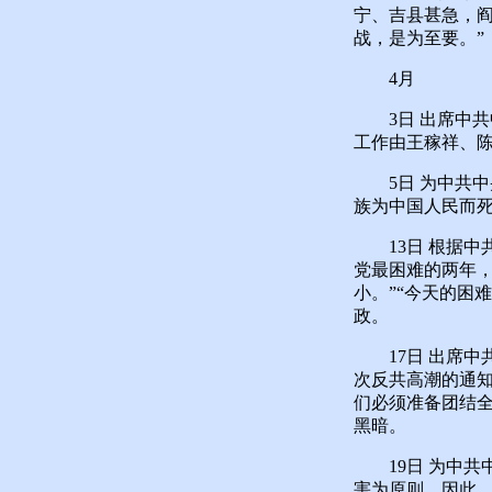
宁、吉县甚急，
战，是为至要。”
4月
3日 出席中共
工作由王稼祥、
5日 为中共中
族为中国人民而死
13日 根据中
党最困难的两年
小。”“今天的困
政。
17日 出席中
次反共高潮的通
们必须准备团结全
黑暗。
19日 为中共
害为原则。因此，