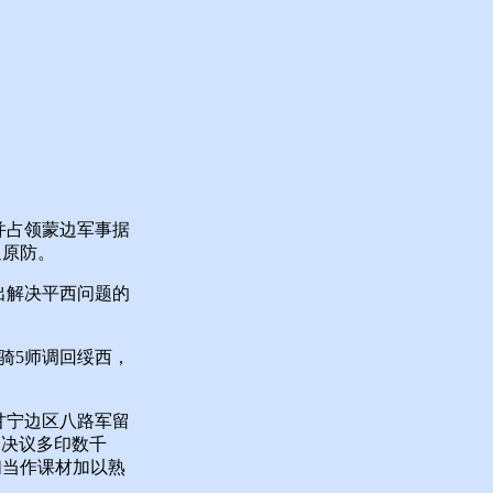
并占领蒙边军事据
返原防。
出解决平西问题的
骑5师调回绥西，
甘宁边区八路军留
会决议多印数千
们当作课材加以熟