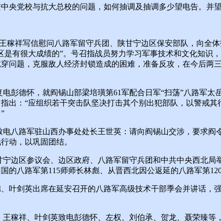
进中央党校与抗大总校的问题，如何抽调及抽调多少望电告。并望
王稼祥写信慰问八路军留守兵团、陕甘宁边区保安部队，向全体
区是有很大成绩的”。号召指战员努力学习军事技术和文化知识
吃穿问题，克服敌人经济封锁造成的困难，准备反攻，在今后两
电彭德怀，就阎锡山部梁培璜第61军配合日军“扫荡”八路军太
，指出：“应组织若干突击队坚决打击其个别出犯部队，以警戒其
”
电八路军驻山西办事处处长王世英：请向阎锡山交涉，要求阎令
地行动，以巩固团结。
甘宁边区参议会、边区政府、八路军留守兵团和中共中央西北局
国的八路军第115师师长林彪、从晋西北因公返延的八路军第12
、叶剑英出席在延安召开的八路军高级技术干部季会并讲话，强
、王稼祥、叶剑英致电彭德怀、左权、刘伯承、贺龙、聂荣臻等，