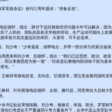
军军政杂志》创刊三周年题词：“准备反攻”。
电彭德怀，指出：陕甘宁边区财政经济问题今年可以解决，因为
组织了人民的、部队的及机关学校的劳动，生产运动可能向上发
八路军前方拟支援边区的布匹、火柴等，可不必送来。
、刘少奇：“少奇返延，须带电台，并带一部分得力武装沿途保
电周恩来和刘少奇、彭德怀，指出：“我们已定思想、政治、政策
，而以掌握思想为第一项”，“目前是以整顿内部训练干部为基
变化。”
王稼祥等致电贺龙、关向应、甘泗淇等，望注意改善同国民党军
稼祥、叶剑英致电彭德怀、左权、滕代远，同意将抗大总校大
校。
中央书记处起草致陈毅、刘少奇、饶漱石，朱瑞、陈光、罗荣桓等
，请你们考虑在不严重减弱斗争力量条件下，从华中及山东军队