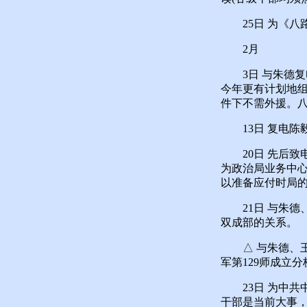
25日 为《八路
2月
3日 与朱德复
今年更有计划地
件下不需外援。
13日 复电陈毅
20日 先后致
为政治局业务中心
以准备应付时局的
21日 与朱德、
双成部的关系。
△ 与朱德、王
军第129师成立分
23日 为中共
干部是当前大事