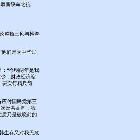
争取晋绥军之抗
论整顿三风与检查
“他们是为中华民
：“今明两年是我
减少，财政经济缩
，要实行精兵简
备应付国民党第三
三次反共高潮，我
性质乃是破晓前的
韩生存又对我无危