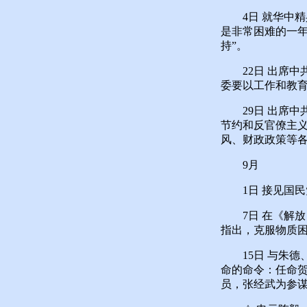
4日 就华中精兵
是非常困难的一年
持”。
22日 出席中
委要以工作和教
29日 出席中
节约和反官僚主
风、财政政策等各
9月
1日 接见国民
7日 在《解放
指出，克服物质
15日 与朱德
命的命令：任命
员，张经武为参