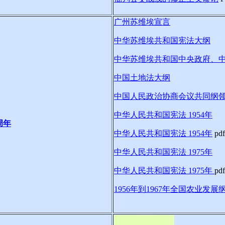
广州苏维埃宣言
中华苏维埃共和国宪法大纲
中华苏维埃共和国中央政府、
中国土地法大纲
中国人民政治协商会议共同纲
中华人民共和国宪法 1954年
周年
中华人民共和国宪法 1954年
pd
中华人民共和国宪法 1975年
中华人民共和国宪法 1975年
p
1956年到1967年全国农业发展