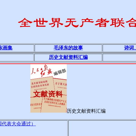
东画集
毛泽东的故事
诗词
历史文献资料汇编
历史文献资料汇编
国代表大会通过）