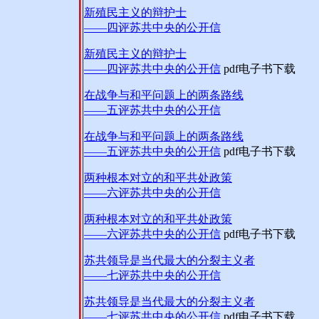
新殖民主义的辩护士
——四评苏共中央的公开信
新殖民主义的辩护士
——四评苏共中央的公开信
pdf电子书下载
在战争与和平问题上的两条路线
——五评苏共中央的公开信
在战争与和平问题上的两条路线
——五评苏共中央的公开信
pdf电子书下载
两种根本对立的和平共处政策
——六评苏共中央的公开信
两种根本对立的和平共处政策
——六评苏共中央的公开信
pdf电子书下载
苏共领导是当代最大的分裂主义者
——七评苏共中央的公开信
苏共领导是当代最大的分裂主义者
——七评苏共中央的公开信
pdf电子书下载