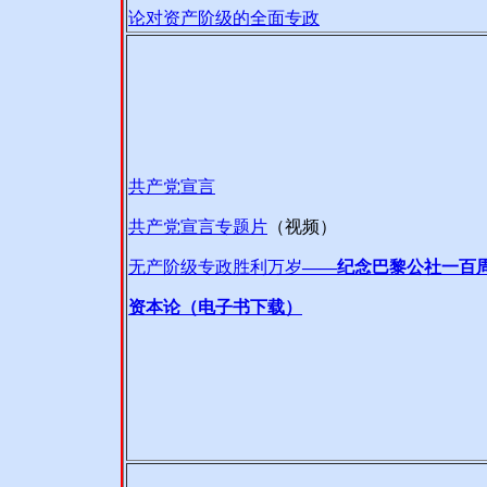
论对资产阶级的全面专政
共产党宣言
共产党宣言专题片
（视频）
无产阶级专政胜利万岁
——纪念巴黎公社一百
资本论（电子书下载）