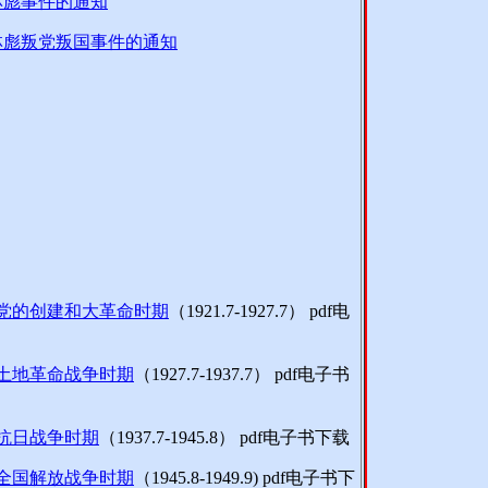
林彪事件的通知
林彪叛党叛国事件的通知
 党的创建和大革命时期
（1921.7-1927.7） pdf电
 土地革命战争时期
（1927.7-1937.7） pdf电子书
 抗日战争时期
（1937.7-1945.8） pdf电子书下载
 全国解放战争时期
（1945.8-1949.9) pdf电子书下