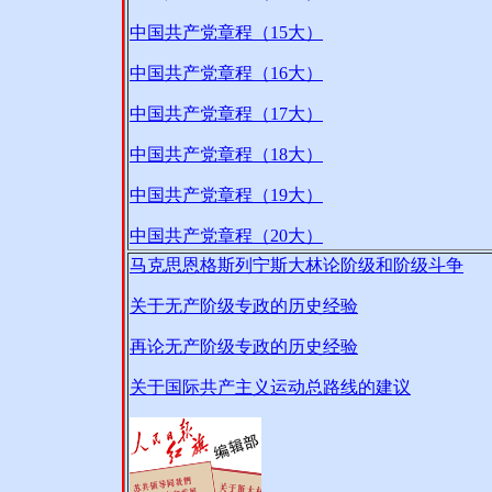
中国共产党章程（15大）
中国共产党章程（16大）
中国共产党章程（17大）
中国共产党章程（18大）
中国共产党章程（19大）
中国共产党章程（20大）
马克思恩格斯列宁斯大林论阶级和阶级斗争
关于无产阶级专政的历史经验
再论无产阶级专政的历史经验
关于国际共产主义运动总路线的建议