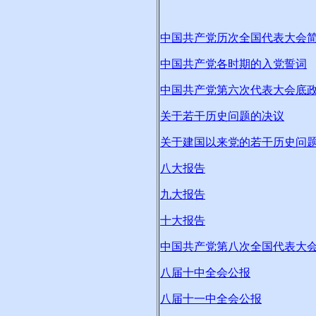
中国共产党历次全国代表大会
中国共产党各时期的入党誓词
中国共产党第六次代表大会底
关于若干历史问题的决议
关于建国以来党的若干历史问
八大报告
九大报告
十大报告
中国共产党第八次全国代表大
八届十中全会公报
八届十一中全会公报