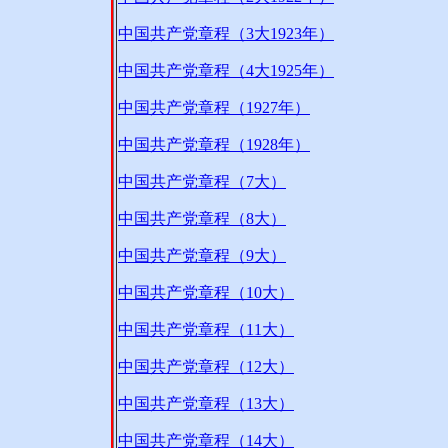
中国共产党章程（3大1923年）
中国共产党章程（4大1925年）
中国共产党章程（1927年）
中国共产党章程（1928年）
中国共产党章程（7大）
中国共产党章程（8大）
中国共产党章程（9大）
中国共产党章程（10大）
中国共产党章程（11大）
中国共产党章程（12大）
中国共产党章程（13大）
中国共产党章程（14大）