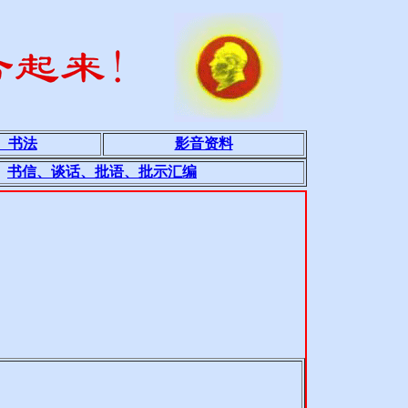
、书法
影音资料
书信、谈话、批语、批示汇编