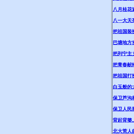
八月桂花
八一大天
把祖国装
巴塘地方
把列宁主
把青春献
把祖国打
白玉般的
保卫芦沟
保卫人民
背起背篓
北大荒人