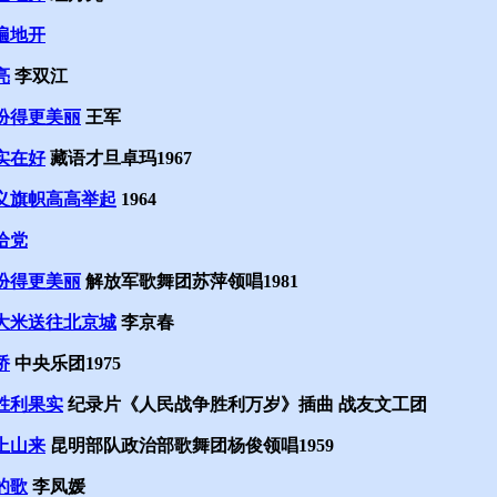
遍地开
亮
李双江
扮得更美丽
王军
实在好
藏语才旦卓玛1967
义旗帜高高举起
1964
给党
扮得更美丽
解放军歌舞团苏萍领唱1981
大米送往北京城
李京春
桥
中央乐团1975
胜利果实
纪录片《人民战争胜利万岁》插曲 战友文工团
上山来
昆明部队政治部歌舞团杨俊领唱1959
的歌
李凤媛