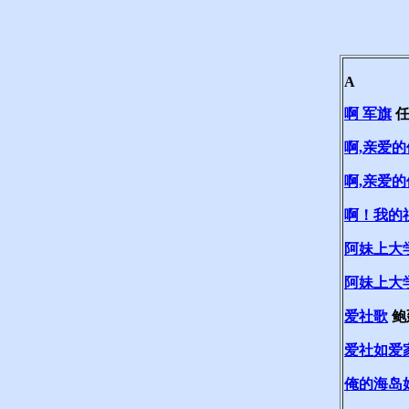
A
啊 军旗
任
啊,亲爱
啊,亲爱
啊！我的
阿妹上大
阿妹上大
爱社歌
鲍
爱社如爱
俺的海岛