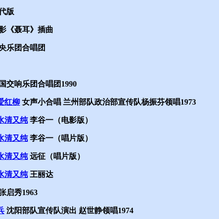
代版
影《聂耳》插曲
央乐团合唱团
国交响乐团合唱团1990
爱红柳
女声小合唱 兰州部队政治部宣传队杨振芬领唱1973
水清又纯
李谷一（电影版）
水清又纯
李谷一（唱片版）
水清又纯
远征（唱片版）
水清又纯
王丽达
张启秀1963
兵
沈阳部队宣传队演出 赵世静领唱1974