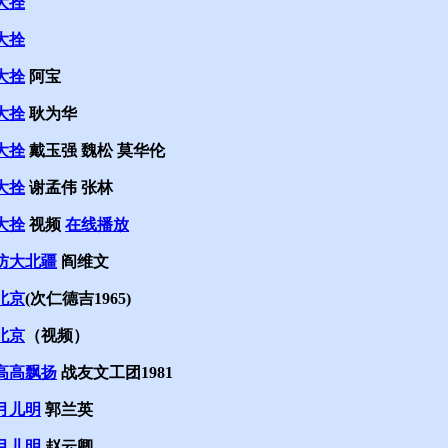
大拴
大拴
大拴
阿宝
大拴
耿为华
大拴
戴玉强 魏松 莫华伦
大拴
谢孟伟 张林
大拴
视频
在线播放
防大北疆
阎维文
北京
(次仁德吉1965)
北京
（视频）
高高飘扬
战友文工团1981
月儿明
郭兰英
月儿明
赵云卿