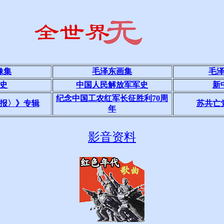
像集
毛泽东画集
毛
史
中国人民解放军军史
新
纪念中国工农红军长征胜利70周
报〉》专辑
苏共亡
年
影音资料