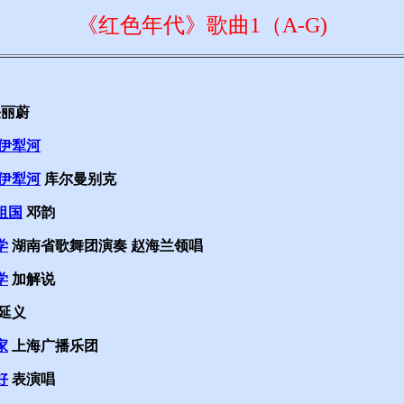
《红色年代》歌曲1（A-G)
丽蔚
的伊犁河
的伊犁河
库尔曼别克
祖国
邓韵
学
湖南省歌舞团演奏 赵海兰领唱
学
加解说
延义
家
上海广播乐团
好
表演唱