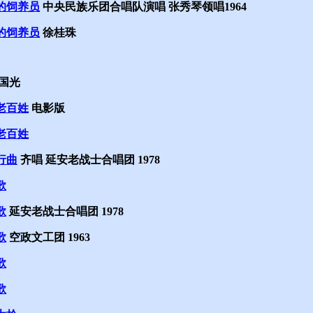
的饲养员
中央民族乐团合唱队演唱 张秀琴领唱1964
的饲养员
徐桂珠
国光
老百姓
电影版
老百姓
行曲
齐唱 延安老战士合唱团 1978
歌
歌
延安老战士合唱团 1978
歌
空政文工团 1963
歌
歌