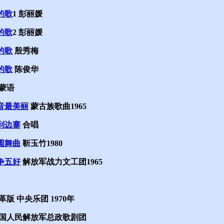
的歌
1 彭丽媛
的歌
2 彭丽媛
的歌
殷秀梅
的歌
陈俊华
蒙语
音最美丽
蒙古族歌曲1965
到边寨
合唱
圆舞曲
靳玉竹1980
争五好
解放军战力文工团1965
革版 中央乐团 1970年
国人民解放军总政歌剧团