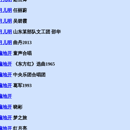
月儿明
任丽蔚
月儿明
吴碧霞
月儿明
山东某部队文工团 邵华
月儿明
曲丹2013
遍地开
童声合唱
遍地开
《东方红》选曲1965
遍地开
中央乐团合唱团
遍地开
葛军1993
遍地开
遍地开
晓彬
遍地开
梦之旅
遍地开
红月亮