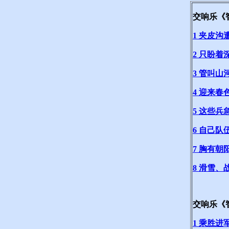
交响乐《智
1 夹皮沟
2 只盼着
3 管叫山
4 迎来春
5 这些兵
6 自己队
7 胸有朝
8 滑雪、
交响乐《智
1 乘胜进