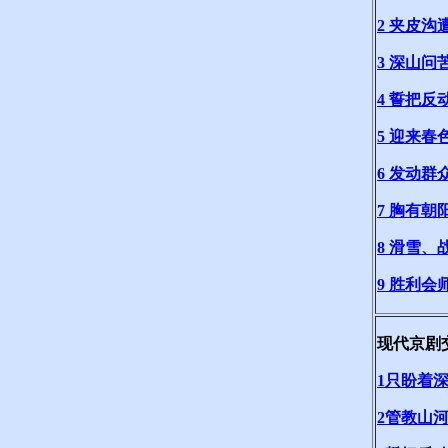
2 夹皮沟
3 深山问
4 誓把反
5 迎来春
6 发动群
7 胸有朝
8 滑雪、
9 胜利会
现代京剧
1只盼着
2管教山