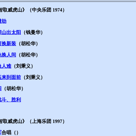
取威虎山》（中央乐团 1974）
遭劫
深山出太阳
（钱曼华）
河换新装
（胡松华）
色换人间
（胡松华）
急人难
（刘秉义）
伍来到面前
（刘秉义）
阳
（胡松华）
战斗、胜利
取威虎山》（上海乐团 1997）
军
合唱（）