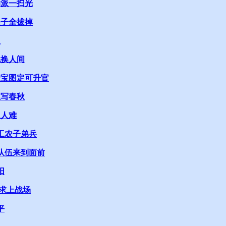
动派一扫光
根子全拔掉
员
色换人间
献宝图定可升官
血写春秋
急人难
是工农子弟兵
的队伍来到面前
阳
要求上战场
平