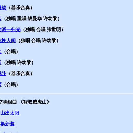
遭劫
（器乐合奏）
苦
（独唱 重唱 钱曼华 许幼黎）
动派一扫光
（独唱 合唱 张世明）
色换人间
（独唱 合唱 许幼黎）
众
（合唱）
阳
（独唱 许幼黎）
战斗
（器乐合奏）
师
（合唱）
交响组曲 《智取威虎山》
深山出太阳
河换新装