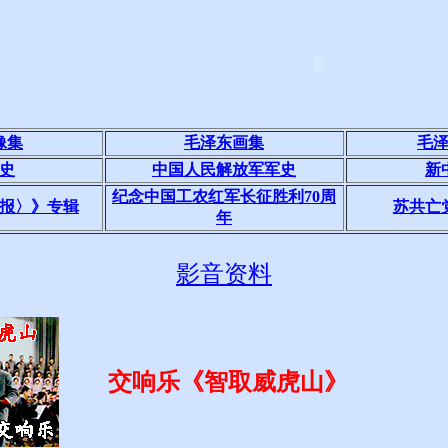
像集
毛泽东画集
毛
史
中国人民解放军军史
新
纪念中国工农红军长征胜利70周
报〉》专辑
苏共亡
年
影音资料
交响乐《智取威虎山》