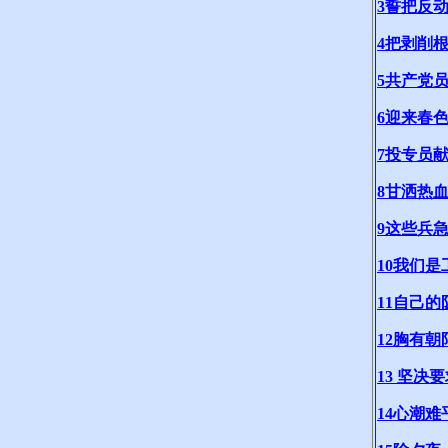
3誓把反
4把剥削
5共产党
6迎来春
7投专员
8甘洒热
9这些兵
10我们
11自己
12胸有朝
13 坚决
14心潮难